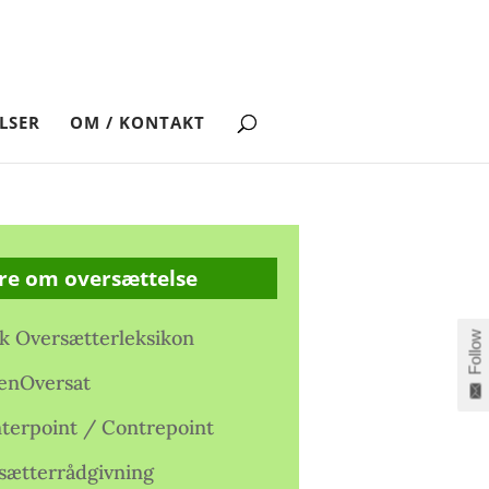
LSER
OM / KONTAKT
re om oversættelse
k Oversætterleksikon
Follow
enOversat
terpoint / Contrepoint
sætterrådgivning