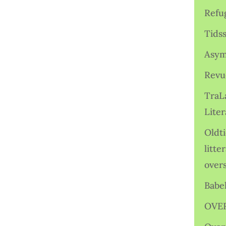
Refu
Tids
Asym
Revu
TraL
Liter
Oldt
litte
over
Babe
OVE