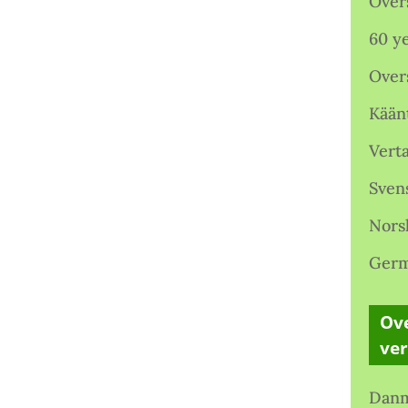
Over
60 ye
Over
Kään
Verta
Sven
Nors
Germ
Ove
ve
Danm