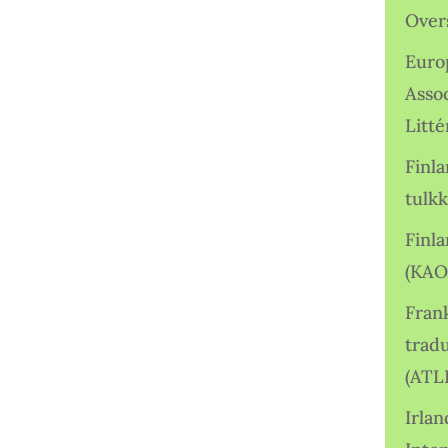
Over
Euro
Asso
Litté
Finl
tulkk
Finl
(KAO
Frank
tradu
(ATL
Irlan