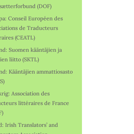
sætterforbund (DOF)
pa: Conseil Européen des
ciations de Traducteurs
raires (CEATL)
and: Suomen kääntäjien ja
ien liitto (SKTL)
and: Kääntäjien ammattiosasto
S)
rig: Association des
cteurs littéraires de France
F)
d: Irish Translators’ and