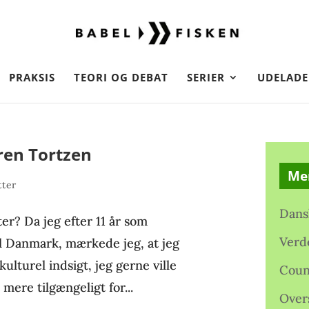
PRAKSIS
TEORI OG DEBAT
SERIER
UDELADE
ren Tortzen
Me
tter
Dans
er? Da jeg efter 11 år som
Verd
til Danmark, mærkede jeg, at jeg
lturel indsigt, jeg gerne ville
Coun
 mere tilgængeligt for...
Over