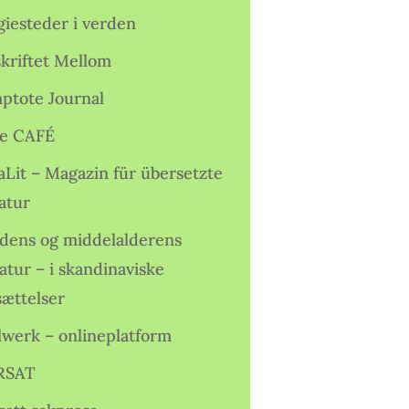
giesteder i verden
skriftet Mellom
ptote Journal
e CAFÉ
aLit – Magazin für übersetzte
atur
idens og middelalderens
ratur – i skandinaviske
sættelser
lwerk – onlineplatform
RSAT