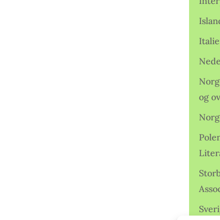
Inter
Isla
Ital
Nede
Norge
og o
Norg
Pole
Lite
Storb
Assoc
Sveri