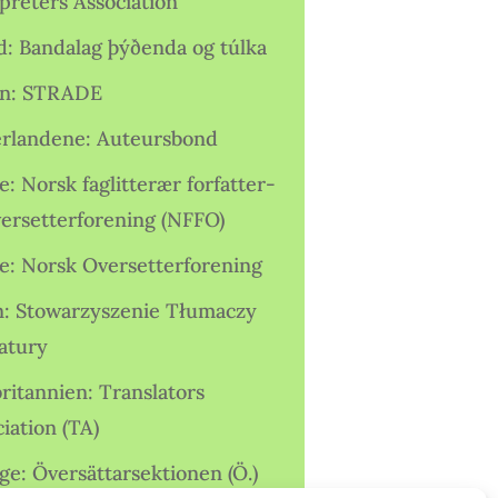
preters Association
nd: Bandalag þýðenda og túlka
ien: STRADE
rlandene: Auteursbond
: Norsk faglitterær forfatter-
versetterforening (NFFO)
e: Norsk Oversetterforening
n: Stowarzyszenie Tłumaczy
ratury
ritannien: Translators
iation (TA)
ge: Översättarsektionen (Ö.)