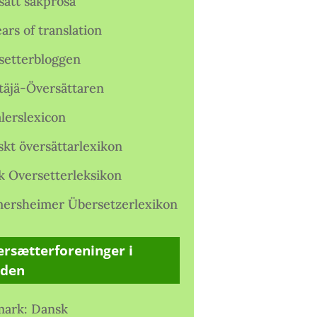
satt sakprosa
ars of translation
setterbloggen
täjä-Översättaren
lerslexicon
skt översättarlexikon
k Oversetterleksikon
ersheimer Übersetzerlexikon
rsætterforeninger i
rden
ark: Dansk