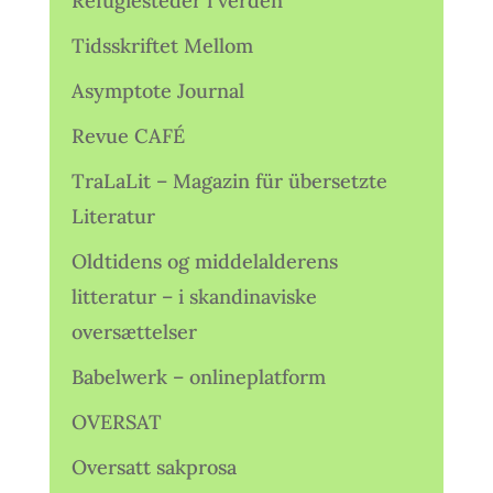
Refugiesteder i verden
Tidsskriftet Mellom
Asymptote Journal
Revue CAFÉ
TraLaLit – Magazin für übersetzte
Literatur
Oldtidens og middelalderens
litteratur – i skandinaviske
oversættelser
Babelwerk – onlineplatform
OVERSAT
Oversatt sakprosa