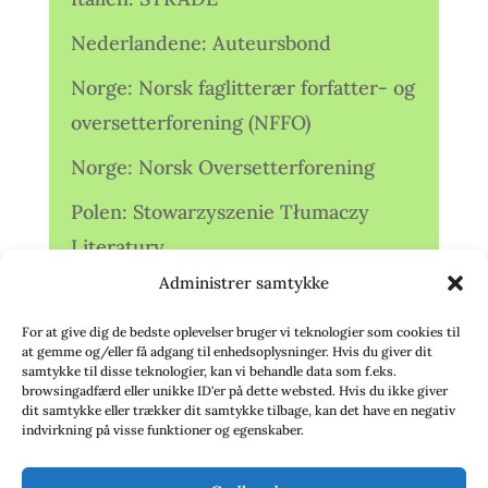
Nederlandene: Auteursbond
Norge: Norsk faglitterær forfatter- og
oversetterforening (NFFO)
Norge: Norsk Oversetterforening
Polen: Stowarzyszenie Tłumaczy
Literatury
Administrer samtykke
Storbritannien: Translators
Association (TA)
For at give dig de bedste oplevelser bruger vi teknologier som cookies til
at gemme og/eller få adgang til enhedsoplysninger. Hvis du giver dit
Sverige: Översättarsektionen (Ö.)
samtykke til disse teknologier, kan vi behandle data som f.eks.
browsingadfærd eller unikke ID'er på dette websted. Hvis du ikke giver
dit samtykke eller trækker dit samtykke tilbage, kan det have en negativ
Sverige: Översättarcentrum (ÖC)
indvirkning på visse funktioner og egenskaber.
Tyskland: Verbands