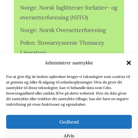
Norge: Norsk faglitterær forfatter- og
oversetterforening (NFFO)
Norge: Norsk Oversetterforening
Polen: Stowarzyszenie Tłumaczy
Literatury
Administrer samtykke
Storbritannien: Translators
Association (TA)
For at give dig de bedste oplevelser bruger vi teknologier som cookies til
at gemme og/eller få adgang til enhedsoplysninger. Hvis du giver dit
Sverige: Översättarsektionen (Ö.)
samtykke til disse teknologier, kan vi behandle data som f.eks.
browsingadfærd eller unikke ID'er på dette websted. Hvis du ikke giver
dit samtykke eller trækker dit samtykke tilbage, kan det have en negativ
Sverige: Översättarcentrum (ÖC)
indvirkning på visse funktioner og egenskaber.
Tyskland: Verbands
Godkend
deutschsprachiger Übersetzer (VdÜ)
Afvis