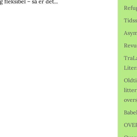
fleksibel – så er det...
Refu
Tids
Asym
Revu
TraL
Liter
Oldt
litte
over
Babe
OVE