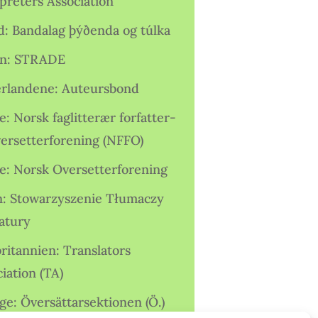
preters Association
nd: Bandalag þýðenda og túlka
ien: STRADE
rlandene: Auteursbond
: Norsk faglitterær forfatter-
versetterforening (NFFO)
e: Norsk Oversetterforening
n: Stowarzyszenie Tłumaczy
ratury
ritannien: Translators
iation (TA)
ge: Översättarsektionen (Ö.)