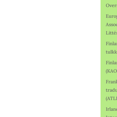
Over
Euro
Asso
Litté
Finl
tulkk
Finl
(KAO
Frank
tradu
(ATL
Irlan