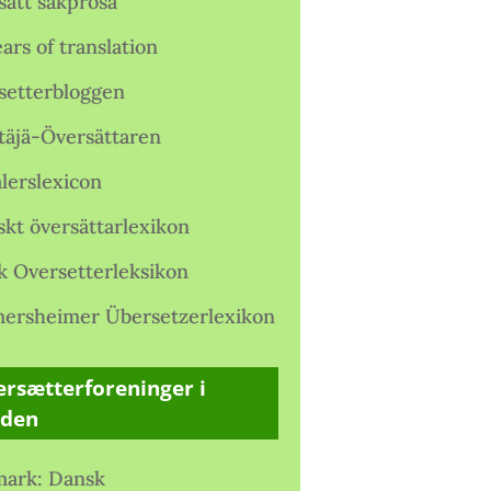
satt sakprosa
ars of translation
setterbloggen
täjä-Översättaren
lerslexicon
skt översättarlexikon
k Oversetterleksikon
ersheimer Übersetzerlexikon
rsætterforeninger i
rden
ark: Dansk