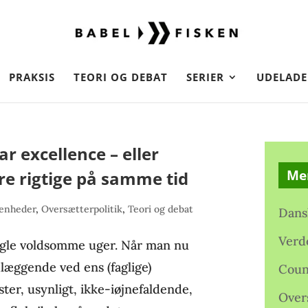
PRAKSIS
TEORI OG DEBAT
SERIER
UDELADE
r excellence – eller
Me
re rigtige på samme tid
venheder
,
Oversætterpolitik
,
Teori og debat
Dans
Verd
gle voldsomme uger. Når man nu
dlæggende ved ens (faglige)
Coun
ster, usynligt, ikke-iøjnefaldende,
Over