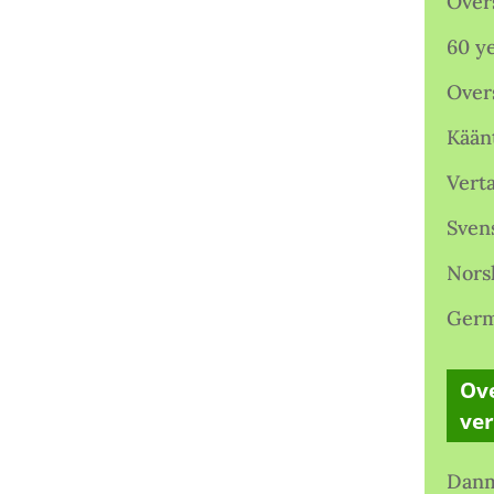
Over
60 ye
Over
Kään
Verta
Sven
Nors
Germ
Ove
ve
Danm