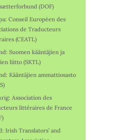
sætterforbund (DOF)
pa: Conseil Européen des
ciations de Traducteurs
raires (CEATL)
and: Suomen kääntäjien ja
ien liitto (SKTL)
and: Kääntäjien ammattiosasto
S)
rig: Association des
cteurs littéraires de France
F)
d: Irish Translators’ and