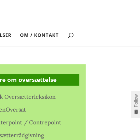
LSER
OM / KONTAKT
re om oversættelse
k Oversætterleksikon
Follow
enOversat
terpoint / Contrepoint
sætterrådgivning