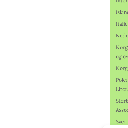
Inter
Isla
Ital
Nede
Norge
og o
Norg
Pole
Lite
Storb
Assoc
Sveri