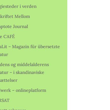
giesteder i verden
skriftet Mellom
ptote Journal
e CAFÉ
aLit – Magazin für übersetzte
atur
idens og middelalderens
ratur – i skandinaviske
sættelser
lwerk – onlineplatform
RSAT