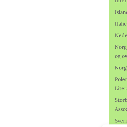
Inter
Isla
Ital
Nede
Norge
og o
Norg
Pole
Lite
Storb
Assoc
Sveri