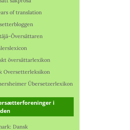
satt sakprosa
ars of translation
setterbloggen
täjä-Översättaren
lerslexicon
skt översättarlexikon
k Oversetterleksikon
ersheimer Übersetzerlexikon
rsætterforeninger i
rden
ark: Dansk