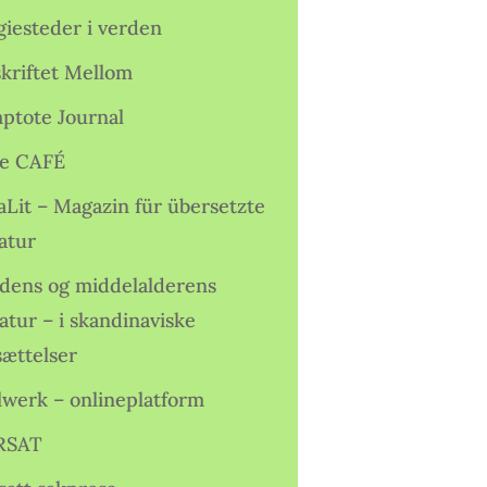
giesteder i verden
skriftet Mellom
ptote Journal
e CAFÉ
aLit – Magazin für übersetzte
atur
idens og middelalderens
ratur – i skandinaviske
sættelser
lwerk – onlineplatform
RSAT