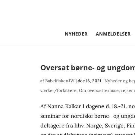
NYHEDER
ANMELDELSER
Oversat børne- og ungdoms
af
BabelfiskenJW
|
dec 13, 2021
|
Nyheder og be
værker/forfattere
,
Om oversætterhuse, rejser
Af Nanna Kalkar I dagene d. 18.-21. n
seminar for nordiske børne- og ungdo
deltagere fra hhv. Norge, Sverige, F