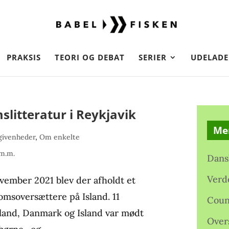
PRAKSIS
TEORI OG DEBAT
SERIER
UDELADE
litteratur i Reykjavik
Me
givenheder
,
Om enkelte
 m.m.
Dans
Verd
ovember 2021 blev der afholdt et
msoversættere på Island. 11
Coun
inland, Danmark og Island var mødt
Over