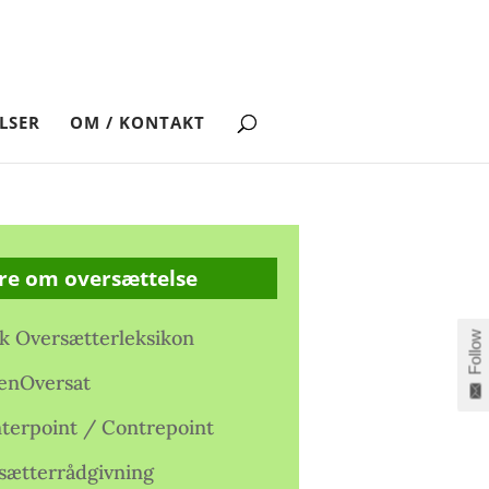
LSER
OM / KONTAKT
re om oversættelse
k Oversætterleksikon
Follow
enOversat
terpoint / Contrepoint
sætterrådgivning