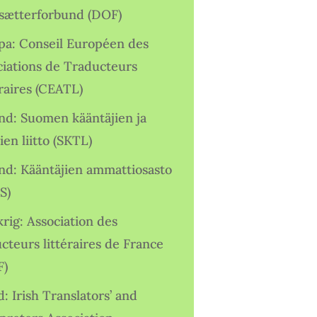
sætterforbund (DOF)
pa: Conseil Européen des
ciations de Traducteurs
raires (CEATL)
and: Suomen kääntäjien ja
ien liitto (SKTL)
and: Kääntäjien ammattiosasto
S)
rig: Association des
cteurs littéraires de France
F)
d: Irish Translators’ and