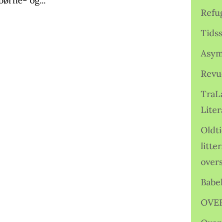
børne- og...
Refu
Tids
Asym
Revu
TraL
Liter
Oldt
litte
over
Babe
OVE