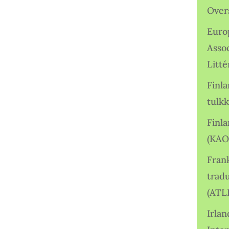
Over
Euro
Asso
Litté
Finl
tulkk
Finl
(KAO
Frank
tradu
(ATL
Irlan