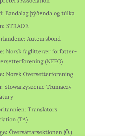
preters Association
nd: Bandalag þýðenda og túlka
ien: STRADE
rlandene: Auteursbond
: Norsk faglitterær forfatter-
versetterforening (NFFO)
e: Norsk Oversetterforening
n: Stowarzyszenie Tłumaczy
ratury
ritannien: Translators
iation (TA)
ge: Översättarsektionen (Ö.)