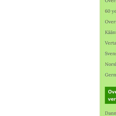
Over
60 ye
Over
Kään
Verta
Sven
Nors
Germ
Ove
ve
Danm