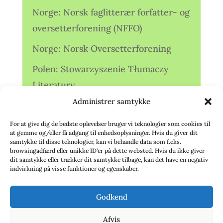
Norge: Norsk faglitterær forfatter- og
oversetterforening (NFFO)
Norge: Norsk Oversetterforening
Polen: Stowarzyszenie Tłumaczy
Literatury
Administrer samtykke
Storbritannien: Translators
Association (TA)
For at give dig de bedste oplevelser bruger vi teknologier som cookies til
at gemme og/eller få adgang til enhedsoplysninger. Hvis du giver dit
Sverige: Översättarsektionen (Ö.)
samtykke til disse teknologier, kan vi behandle data som f.eks.
browsingadfærd eller unikke ID'er på dette websted. Hvis du ikke giver
dit samtykke eller trækker dit samtykke tilbage, kan det have en negativ
Sverige: Översättarcentrum (ÖC)
indvirkning på visse funktioner og egenskaber.
Tyskland: Verbands
Godkend
deutschsprachiger Übersetzer (VdÜ)
Afvis