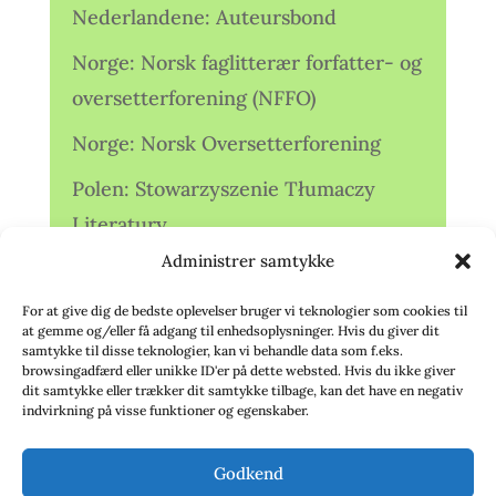
Nederlandene: Auteursbond
Norge: Norsk faglitterær forfatter- og
oversetterforening (NFFO)
Norge: Norsk Oversetterforening
Polen: Stowarzyszenie Tłumaczy
Literatury
Administrer samtykke
Storbritannien: Translators
Association (TA)
For at give dig de bedste oplevelser bruger vi teknologier som cookies til
at gemme og/eller få adgang til enhedsoplysninger. Hvis du giver dit
Sverige: Översättarsektionen (Ö.)
samtykke til disse teknologier, kan vi behandle data som f.eks.
browsingadfærd eller unikke ID'er på dette websted. Hvis du ikke giver
dit samtykke eller trækker dit samtykke tilbage, kan det have en negativ
Sverige: Översättarcentrum (ÖC)
indvirkning på visse funktioner og egenskaber.
Tyskland: Verbands
Godkend
deutschsprachiger Übersetzer (VdÜ)