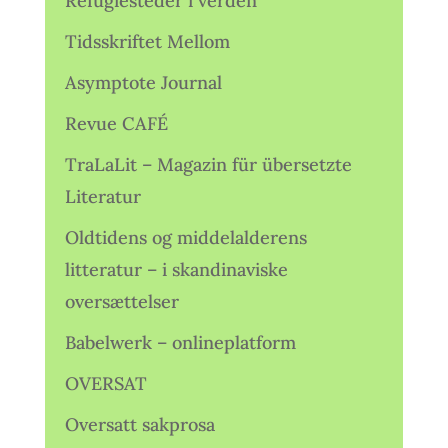
Refugiesteder i verden
Tidsskriftet Mellom
Asymptote Journal
Revue CAFÉ
TraLaLit – Magazin für übersetzte
Literatur
Oldtidens og middelalderens
litteratur – i skandinaviske
oversættelser
Babelwerk – onlineplatform
OVERSAT
Oversatt sakprosa