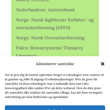
Nederlandene: Auteursbond
Norge: Norsk faglitterær forfatter- og
oversetterforening (NFFO)
Norge: Norsk Oversetterforening
Polen: Stowarzyszenie Tłumaczy
Literatury
Administrer samtykke
Storbritannien: Translators
Association (TA)
For at give dig de bedste oplevelser bruger vi teknologier som cookies til
at gemme og/eller få adgang til enhedsoplysninger. Hvis du giver dit
Sverige: Översättarsektionen (Ö.)
samtykke til disse teknologier, kan vi behandle data som f.eks.
browsingadfærd eller unikke ID'er på dette websted. Hvis du ikke giver
dit samtykke eller trækker dit samtykke tilbage, kan det have en negativ
Sverige: Översättarcentrum (ÖC)
indvirkning på visse funktioner og egenskaber.
Tyskland: Verbands