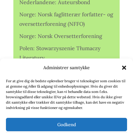
Nederlandene: Auteursbond
Norge: Norsk faglitterær forfatter- og
oversetterforening (NFFO)
Norge: Norsk Oversetterforening
Polen: Stowarzyszenie Tłumaczy
Literatury
Administrer samtykke
Storbritannien: Translators
Association (TA)
For at give dig de bedste oplevelser bruger vi teknologier som cookies til
at gemme og/eller få adgang til enhedsoplysninger. Hvis du giver dit
Sverige: Översättarsektionen (Ö.)
samtykke til disse teknologier, kan vi behandle data som f.eks.
browsingadfærd eller unikke ID'er på dette websted. Hvis du ikke giver
dit samtykke eller trækker dit samtykke tilbage, kan det have en negativ
Sverige: Översättarcentrum (ÖC)
indvirkning på visse funktioner og egenskaber.
Tyskland: Verbands
Godkend
deutschsprachiger Übersetzer (VdÜ)