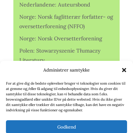
Nederlandene: Auteursbond
Norge: Norsk faglitterær forfatter- og
oversetterforening (NFFO)
Norge: Norsk Oversetterforening
Polen: Stowarzyszenie Tłumaczy
Literatury
Administrer samtykke
Storbritannien: Translators
Association (TA)
For at give dig de bedste oplevelser bruger vi teknologier som cookies til
at gemme og/eller få adgang til enhedsoplysninger. Hvis du giver dit
Sverige: Översättarsektionen (Ö.)
samtykke til disse teknologier, kan vi behandle data som f.eks.
browsingadfærd eller unikke ID'er på dette websted. Hvis du ikke giver
dit samtykke eller trækker dit samtykke tilbage, kan det have en negativ
Sverige: Översättarcentrum (ÖC)
indvirkning på visse funktioner og egenskaber.
Tyskland: Verbands
Godkend
deutschsprachiger Übersetzer (VdÜ)