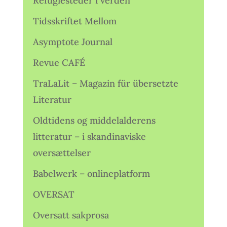
Refugiesteder i verden
Tidsskriftet Mellom
Asymptote Journal
Revue CAFÉ
TraLaLit – Magazin für übersetzte
Literatur
Oldtidens og middelalderens
litteratur – i skandinaviske
oversættelser
Babelwerk – onlineplatform
OVERSAT
Oversatt sakprosa