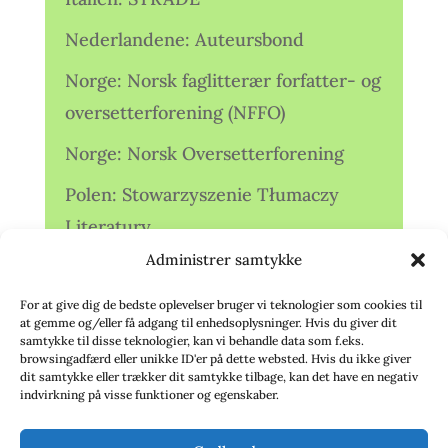
Nederlandene: Auteursbond
Norge: Norsk faglitterær forfatter- og
oversetterforening (NFFO)
Norge: Norsk Oversetterforening
Polen: Stowarzyszenie Tłumaczy
Literatury
Administrer samtykke
Storbritannien: Translators
Association (TA)
For at give dig de bedste oplevelser bruger vi teknologier som cookies til
at gemme og/eller få adgang til enhedsoplysninger. Hvis du giver dit
Sverige: Översättarsektionen (Ö.)
samtykke til disse teknologier, kan vi behandle data som f.eks.
browsingadfærd eller unikke ID'er på dette websted. Hvis du ikke giver
dit samtykke eller trækker dit samtykke tilbage, kan det have en negativ
Sverige: Översättarcentrum (ÖC)
indvirkning på visse funktioner og egenskaber.
Tyskland: Verbands