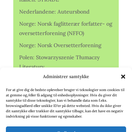
Nederlandene: Auteursbond
Norge: Norsk faglitterær forfatter- og
oversetterforening (NFFO)
Norge: Norsk Oversetterforening
Polen: Stowarzyszenie Tłumaczy
Literatury
Administrer samtykke
Storbritannien: Translators
Association (TA)
For at give dig de bedste oplevelser bruger vi teknologier som cookies til
at gemme og/eller få adgang til enhedsoplysninger. Hvis du giver dit
Sverige: Översättarsektionen (Ö.)
samtykke til disse teknologier, kan vi behandle data som f.eks.
browsingadfærd eller unikke ID'er på dette websted. Hvis du ikke giver
dit samtykke eller trækker dit samtykke tilbage, kan det have en negativ
Sverige: Översättarcentrum (ÖC)
indvirkning på visse funktioner og egenskaber.
Tyskland: Verbands