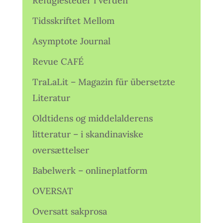
Refugiesteder i verden
Tidsskriftet Mellom
Asymptote Journal
Revue CAFÉ
TraLaLit – Magazin für übersetzte
Literatur
Oldtidens og middelalderens
litteratur – i skandinaviske
oversættelser
Babelwerk – onlineplatform
OVERSAT
Oversatt sakprosa