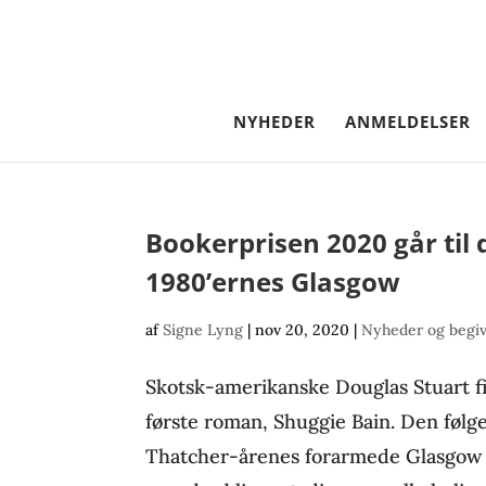
NYHEDER
ANMELDELSER
Bookerprisen 2020 går ti
1980’ernes Glasgow
af
Signe Lyng
|
nov 20, 2020
|
Nyheder og begi
Skotsk-amerikanske Douglas Stuart fik
første roman, Shuggie Bain. Den følg
Thatcher-årenes forarmede Glasgow m