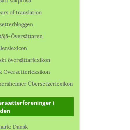
satt sakprosa
ars of translation
setterbloggen
täjä-Översättaren
lerslexicon
skt översättarlexikon
k Oversetterleksikon
ersheimer Übersetzerlexikon
rsætterforeninger i
rden
ark: Dansk