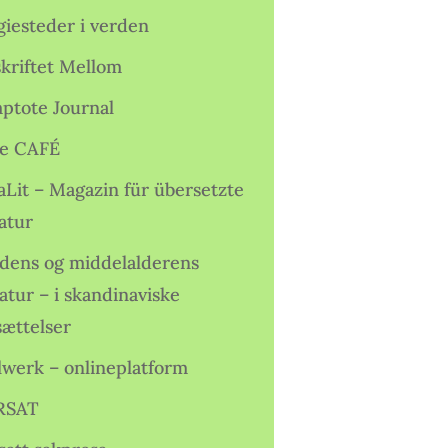
giesteder i verden
skriftet Mellom
ptote Journal
e CAFÉ
aLit – Magazin für übersetzte
atur
idens og middelalderens
ratur – i skandinaviske
sættelser
lwerk – onlineplatform
RSAT