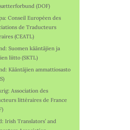
sætterforbund (DOF)
pa: Conseil Européen des
ciations de Traducteurs
raires (CEATL)
and: Suomen kääntäjien ja
ien liitto (SKTL)
and: Kääntäjien ammattiosasto
S)
rig: Association des
cteurs littéraires de France
F)
d: Irish Translators’ and