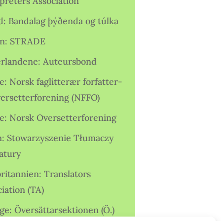
preters Association
nd: Bandalag þýðenda og túlka
ien: STRADE
rlandene: Auteursbond
: Norsk faglitterær forfatter-
versetterforening (NFFO)
e: Norsk Oversetterforening
n: Stowarzyszenie Tłumaczy
ratury
ritannien: Translators
iation (TA)
ge: Översättarsektionen (Ö.)