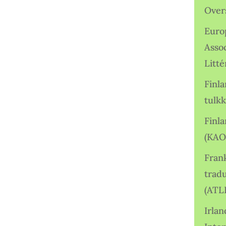
Over
Euro
Asso
Litté
Finl
tulkk
Finl
(KAO
Frank
tradu
(ATL
Irlan