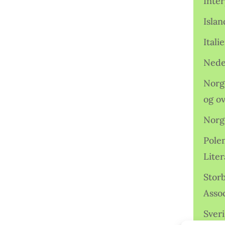
Inter
Isla
Ital
Nede
Norge
og o
Norg
Pole
Lite
Storb
Assoc
Sveri