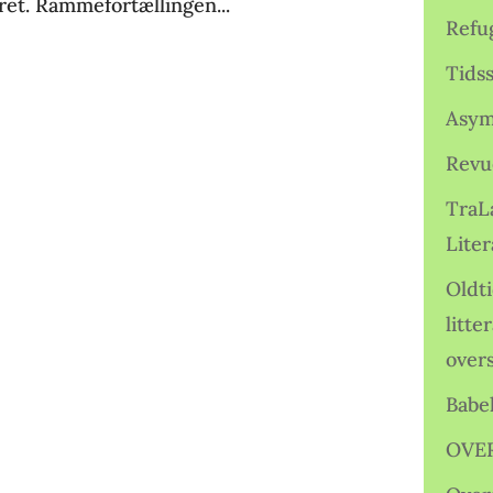
ret. Rammefortællingen...
Refu
Tids
Asym
Revu
TraL
Liter
Oldt
litte
over
Babe
OVE