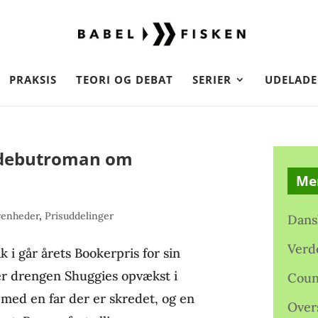
PRAKSIS
TEORI OG DEBAT
SERIER
UDELADE
l debutroman om
Me
venheder
,
Prisuddelinger
Dans
Verd
 i går årets Bookerpris for sin
er drengen Shuggies opvækst i
Coun
ed en far der er skredet, og en
Over