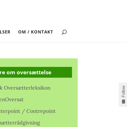
LSER
OM / KONTAKT
re om oversættelse
k Oversætterleksikon
Follow
enOversat
terpoint / Contrepoint
sætterrådgivning