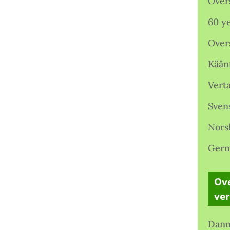
Over
60 ye
Over
Kään
Verta
Sven
Nors
Germ
Ove
ve
Danm