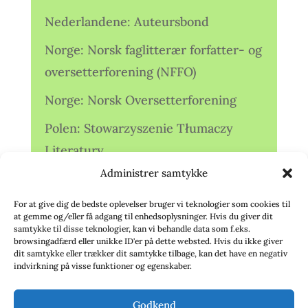
Nederlandene: Auteursbond
Norge: Norsk faglitterær forfatter- og
oversetterforening (NFFO)
Norge: Norsk Oversetterforening
Polen: Stowarzyszenie Tłumaczy
Literatury
Administrer samtykke
Storbritannien: Translators
Association (TA)
For at give dig de bedste oplevelser bruger vi teknologier som cookies til
at gemme og/eller få adgang til enhedsoplysninger. Hvis du giver dit
Sverige: Översättarsektionen (Ö.)
samtykke til disse teknologier, kan vi behandle data som f.eks.
browsingadfærd eller unikke ID'er på dette websted. Hvis du ikke giver
dit samtykke eller trækker dit samtykke tilbage, kan det have en negativ
Sverige: Översättarcentrum (ÖC)
indvirkning på visse funktioner og egenskaber.
Tyskland: Verbands
Godkend
deutschsprachiger Übersetzer (VdÜ)