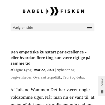
Vælg en side
Den empatiske kunstart par excellence –
eller hvordan flere ting kan være rigtige på
samme tid
af
Signe Lyng
|
mar 22, 2021
|
Nyheder og
begivenheder
,
Oversætterpolitik
,
Teori og debat
Follow
Af Juliane Wammen Det har været nogle
voldsomme uger. Når man nu er vant til, at
noget af det mest grundlæggende ved ens