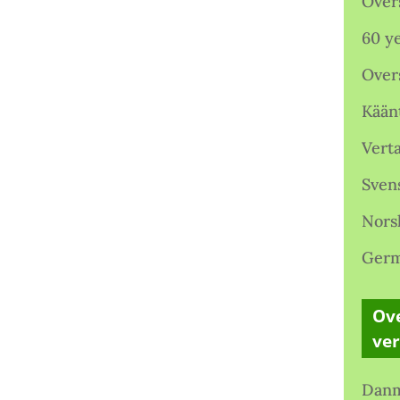
Over
60 ye
Over
Kään
Verta
Sven
Nors
Germ
Ove
ve
Danm