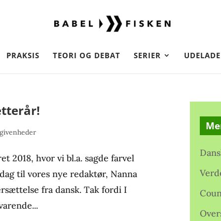
PRAKSIS
TEORI OG DEBAT
SERIER
UDELADE
tterår!
Me
givenheder
Dans
et 2018, hvor vi bl.a. sagde farvel
Verd
dag til vores nye redaktør, Nanna
rsættelse fra dansk. Tak fordi I
Coun
varende...
Over