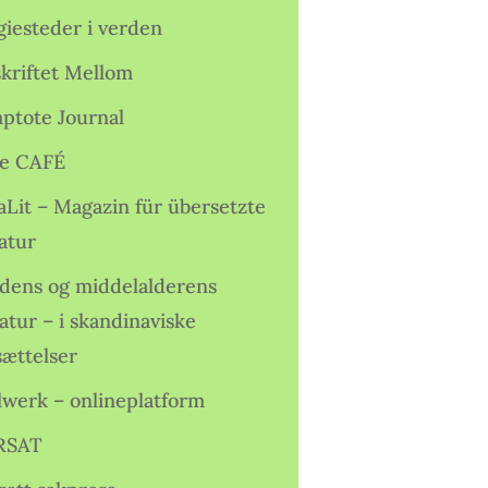
giesteder i verden
skriftet Mellom
ptote Journal
e CAFÉ
aLit – Magazin für übersetzte
atur
idens og middelalderens
ratur – i skandinaviske
sættelser
lwerk – onlineplatform
RSAT