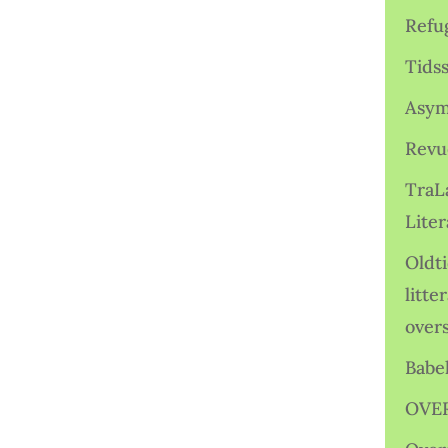
Refu
Tids
Asym
Revu
TraL
Liter
Oldt
litte
over
Babe
OVE