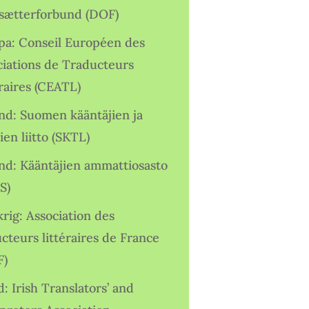
sætterforbund (DOF)
pa: Conseil Européen des
ciations de Traducteurs
raires (CEATL)
and: Suomen kääntäjien ja
ien liitto (SKTL)
and: Kääntäjien ammattiosasto
S)
rig: Association des
cteurs littéraires de France
F)
d: Irish Translators’ and