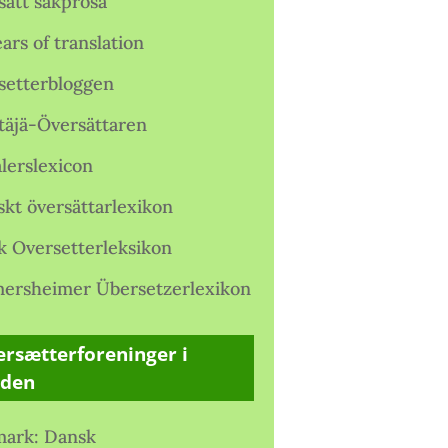
satt sakprosa
ars of translation
setterbloggen
täjä-Översättaren
lerslexicon
skt översättarlexikon
k Oversetterleksikon
ersheimer Übersetzerlexikon
rsætterforeninger i
rden
ark: Dansk