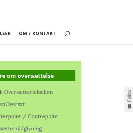
LSER
OM / KONTAKT
re om oversættelse
k Oversætterleksikon
Follow
enOversat
terpoint / Contrepoint
sætterrådgivning