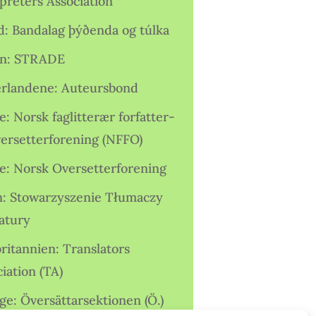
preters Association
nd: Bandalag þýðenda og túlka
ien: STRADE
rlandene: Auteursbond
: Norsk faglitterær forfatter-
versetterforening (NFFO)
e: Norsk Oversetterforening
n: Stowarzyszenie Tłumaczy
ratury
ritannien: Translators
iation (TA)
ge: Översättarsektionen (Ö.)