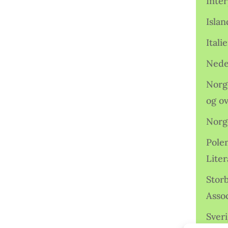
Inter
Isla
Ital
Nede
Norge
og o
Norg
Pole
Lite
Storb
Assoc
Sveri