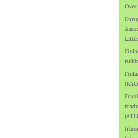
Over
Euro
Asso
Litté
Finl
tulkk
Finl
(KAO
Frank
tradu
(ATL
Irlan