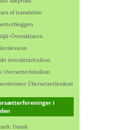
satt sakprosa
ars of translation
setterbloggen
täjä-Översättaren
lerslexicon
skt översättarlexikon
k Oversetterleksikon
ersheimer Übersetzerlexikon
rsætterforeninger i
rden
ark: Dansk