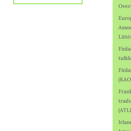
Over
Euro
Asso
Litté
Finl
tulkk
Finl
(KAO
Frank
tradu
(ATL
Irlan