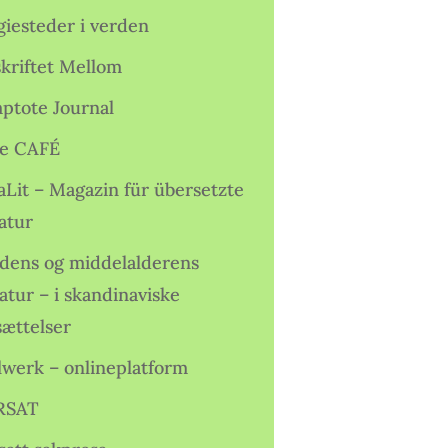
giesteder i verden
skriftet Mellom
ptote Journal
e CAFÉ
aLit – Magazin für übersetzte
atur
idens og middelalderens
ratur – i skandinaviske
sættelser
lwerk – onlineplatform
RSAT