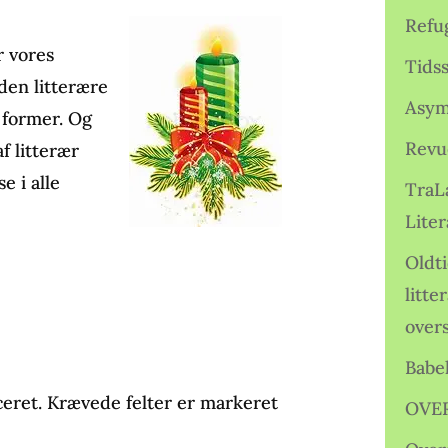
Refu
r vores
Tids
den litterære
Asym
 former. Og
Revu
f litterær
e i alle
TraL
Liter
Oldt
litte
over
Babe
ceret.
Krævede felter er markeret
OVE