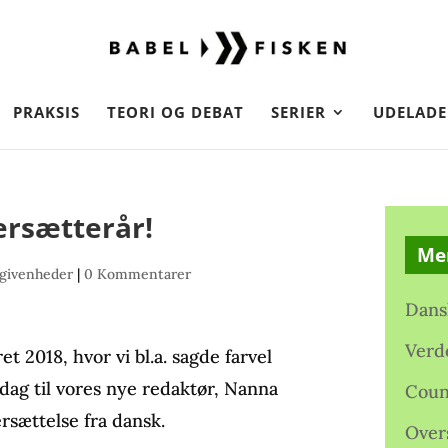
PRAKSIS
TEORI OG DEBAT
SERIER
UDELADE
ersætterår!
Me
givenheder
|
0 Kommentarer
Dans
Verd
et 2018, hvor vi bl.a. sagde farvel
dag til vores nye redaktør, Nanna
Coun
rsættelse fra dansk.
Over