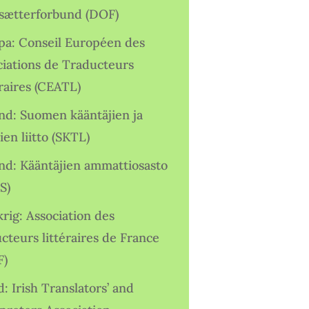
sætterforbund (DOF)
pa: Conseil Européen des
ciations de Traducteurs
raires (CEATL)
and: Suomen kääntäjien ja
ien liitto (SKTL)
and: Kääntäjien ammattiosasto
S)
rig: Association des
cteurs littéraires de France
F)
d: Irish Translators’ and