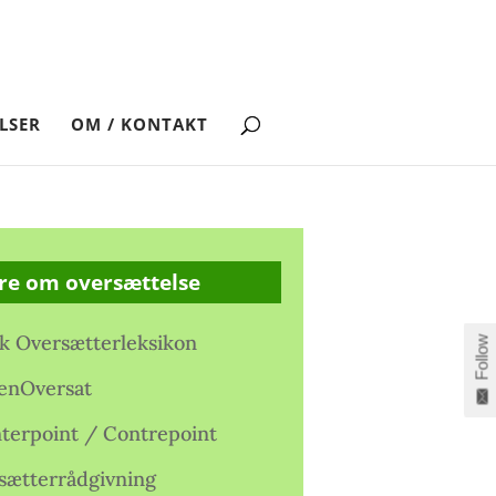
LSER
OM / KONTAKT
re om oversættelse
k Oversætterleksikon
Follow
enOversat
terpoint / Contrepoint
sætterrådgivning