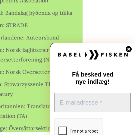
preters Association
nd: Bandalag þýðenda og túlka
ien: STRADE
rlandene: Auteursbond
: Norsk faglitterær forfatter-
versetterforening (NFFO)
e: Norsk Oversetterforening
Få besked ved
nye indlæg!
n: Stowarzyszenie Tłumaczy
ratury
ritannien: Translators
iation (TA)
ge: Översättarsektionen (Ö.)