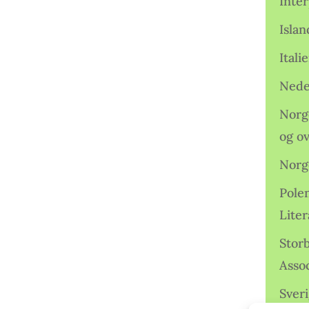
Inter
Isla
Ital
Nede
Norge
og o
Norg
Pole
Lite
Storb
Assoc
Sveri