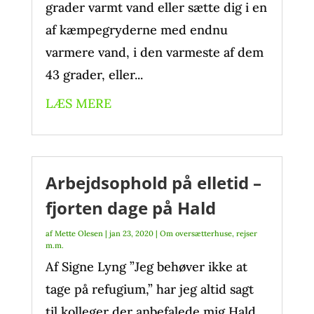
grader varmt vand eller sætte dig i en
af kæmpegryderne med endnu
varmere vand, i den varmeste af dem
43 grader, eller...
LÆS MERE
Arbejdsophold på elletid –
fjorten dage på Hald
af
Mette Olesen
|
jan 23, 2020
|
Om oversætterhuse, rejser
m.m.
Af Signe Lyng ”Jeg behøver ikke at
tage på refugium,” har jeg altid sagt
til kolleger der anbefalede mig Hald.