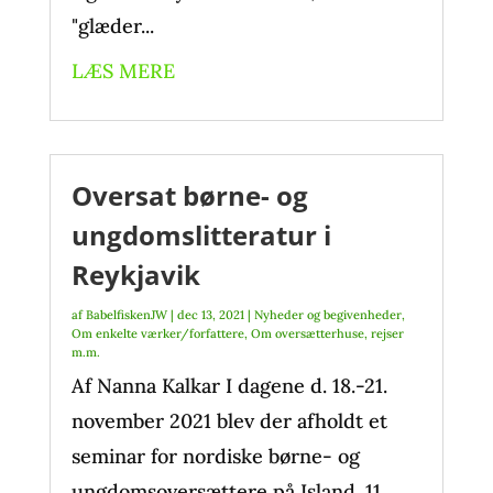
"glæder...
LÆS MERE
Oversat børne- og
ungdomslitteratur i
Reykjavik
af
BabelfiskenJW
|
dec 13, 2021
|
Nyheder og begivenheder
,
Om enkelte værker/forfattere
,
Om oversætterhuse, rejser
m.m.
Af Nanna Kalkar I dagene d. 18.-21.
november 2021 blev der afholdt et
seminar for nordiske børne- og
ungdomsoversættere på Island. 11