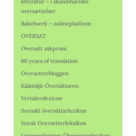
litteratur – i skandinaviske
oversættelser
Babelwerk – onlineplatform
OVERSAT
Oversatt sakprosa
60 years of translation
Oversetterbloggen
Kääntäjä-Översättaren
Vertalerslexicon
Svenskt översättarlexikon
Norsk Oversetterleksikon
Germersheimer Übersetzerlexikon