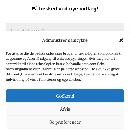
Literatury
Få besked ved nye indlæg!
Storbritannien: Translators
Association (TA)
Sverige: Översättarsektionen (Ö.)
Administrer samtykke
Sverige: Översättarcentrum (ÖC)
For at give dig de bedste oplevelser bruger vi teknologier som cookies til
at gemme og/eller få adgang til enhedsoplysninger. Hvis du giver dit
Tyskland: Verbands
samtykke til disse teknologier, kan vi behandle data som f.eks.
browsingadfærd eller unikke ID'er på dette websted. Hvis du ikke giver
deutschsprachiger Übersetzer (VdÜ)
dit samtykke eller trækker dit samtykke tilbage, kan det have en negativ
indvirkning på visse funktioner og egenskaber.
Godkend
Afvis
Vi spammer ikke! Læs vores
privatlivspolitik
hvis du vil
Se præferencer
vide mere.
© 2020 - Babelfisken