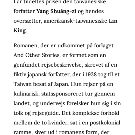
I år tildeltes prisen den taiwanesiske
forfatter
Yáng Shuāng-zǐ
og hendes
oversætter, amerikansk-taiwanesiske
Lin
King
.
Romanen, der er udkommet på forlaget
And Other Stories, er formet som en
genfundet rejsebeskrivelse, skrevet af en
fiktiv japansk forfatter, der i 1938 tog til et
Taiwan besat af Japan. Hun rejser på en
kulinarisk, statssponsoreret tur gennem
landet, og undervejs forelsker hun sig i sin
tolk og rejseguide. Det komplekse forhold
mellem de to kvinder, sat i en postkolonial
ramme, siver ud i romanens form, der