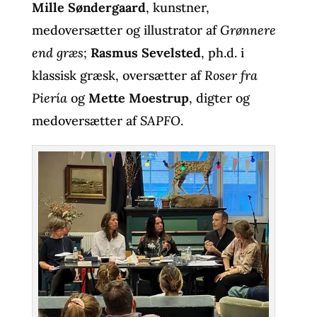
Mille Søndergaard
, kunstner,
medoversætter og illustrator af
Grønnere
end græs
;
Rasmus Sevelsted
, ph.d. i
klassisk græsk, oversætter af
Roser fra
Piería
og
Mette Moestrup
, digter og
medoversætter af
SAPFO
.