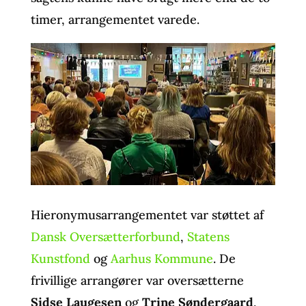
timer, arrangementet varede.
Hieronymusarrangementet var støttet af
Dansk Oversætterforbund
,
Statens
Kunstfond
og
Aarhus Kommune
. De
frivillige arrangører var oversætterne
Sidse Laugesen
og
Trine Søndergaard
,