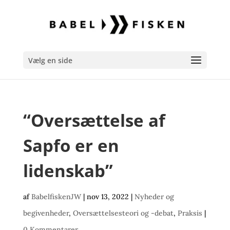
Vælg en side
“Oversættelse af
Sapfo er en
lidenskab”
af
BabelfiskenJW
|
nov 13, 2022
|
Nyheder og
begivenheder
,
Oversættelsesteori og -debat
,
Praksis
|
0 Kommentarer