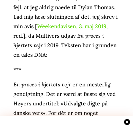
fejl, at jeg aldrig nåede til Dylan Thomas.
Lad mig læse slutningen af det, jeg skrev i
min avis [
Weekendavisen, 3. maj 2019
,
red.], da Multivers udgav
En proces i
hjertets vejr
i 2019. Teksten har i grunden
en tales DNA:
***
En proces i hjertets vejr
er en mesterlig
gendigtning. Det er værd at fæste sig ved
Høyers undertitel: »Udvalgte digte på
danske vers«. For dét er om noget
bedriften: at samlingen fremstår så færdig
og dansk. Rimene er der, og hvert vers