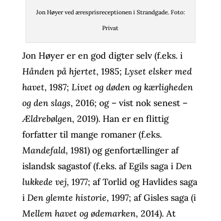
Jon Høyer ved æresprisreceptionen i Strandgade. Foto:
Privat
Jon Høyer er en god digter selv (f.eks. i
Hånden på hjertet
, 1985;
Lyset elsker med
havet
, 1987;
Livet og døden og kærligheden
og den slags
, 2016; og – vist nok senest –
Ældrebølgen
, 2019). Han er en flittig
forfatter til mange romaner (f.eks.
Mandefald
, 1981) og genfortællinger af
islandsk sagastof (f.eks. af Egils saga i
Den
lukkede vej
, 1977; af Torlid og Havlides saga
i
Den glemte historie
, 1997; af Gisles saga (i
Mellem havet og ødemarken
, 2014). At