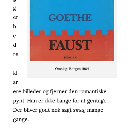
g
er
b
e
d
re
,
Omslag: Borgen 1984
kl
ar
ere billeder og fjerner den romantiske
pynt. Han er ikke bange for at gentage.
Der bliver godt nok sagt
smag
mange
gange.