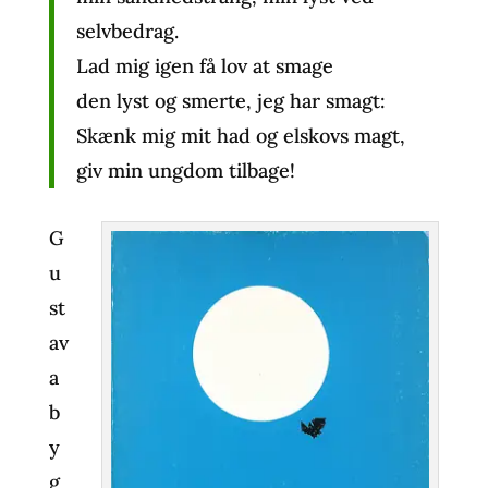
selvbedrag.
Lad mig igen få lov at smage
den lyst og smerte, jeg har smagt:
Skænk mig mit had og elskovs magt,
giv min ungdom tilbage!
G
u
st
av
a
b
y
g