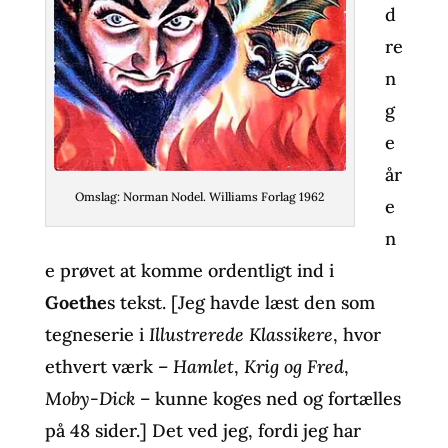
d
re
n
g
e
år
Omslag: Norman Nodel. Williams Forlag 1962
e
n
e prøvet at komme ordentligt ind i
Goethe
s tekst. [Jeg havde læst den som
tegneserie i
Illustrerede Klassikere
, hvor
ethvert værk –
Hamlet
,
Krig og Fred
,
Moby-Dick
– kunne koges ned og fortælles
på 48 sider.] Det ved jeg, fordi jeg har