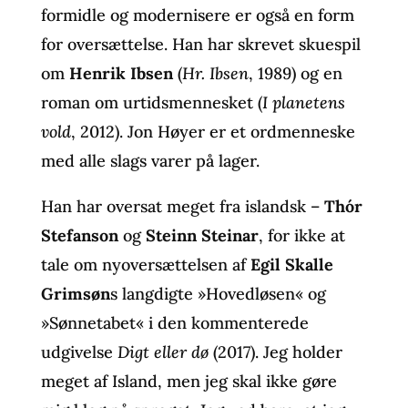
formidle og modernisere er også en form
for oversættelse. Han har skrevet skuespil
om
Henrik Ibsen
(
Hr. Ibsen
, 1989) og en
roman om urtidsmennesket (
I planetens
vold
, 2012). Jon Høyer er et ordmenneske
med alle slags varer på lager.
Han har oversat meget fra islandsk –
Thór
Stefanson
og
Steinn Steinar
, for ikke at
tale om nyoversættelsen af
Egil Skalle
Grimsøn
s langdigte »Hovedløsen« og
»Sønnetabet« i den kommenterede
udgivelse
Digt eller dø
(2017). Jeg holder
meget af Island, men jeg skal ikke gøre