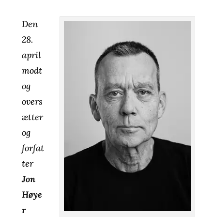
Den
28.
april
modt
og
overs
ætter
og
forfat
ter
Jon
Høye
r