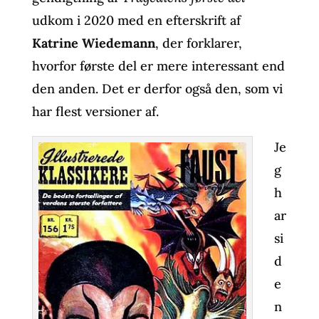
udkom i 2020 med en efterskrift af
Katrine Wiedemann
, der forklarer,
hvorfor første del er mere interessant end
den anden. Det er derfor også den, som vi
har flest versioner af.
Je
g
h
ar
si
d
e
n