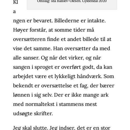
Omslag: Ida Balslev-Olesen. Gyldendal 2020
Kl
a
ngen er bevaret. Billederne er intakte.
Høyer forstår, at somme tider må
oversætteren finde et andet billede til at
vise det samme. Han oversætter da med
alle sanser. Og når det virker, og når
sangen i sproget er overført godt, da kan
arbejdet være et lykkeligt håndværk. Som
bekendt er oversættelse et fag, der bærer
lønnen i sig selv. Der er ikke mange ark
med normaltekst i stammens mest
udsøgte skrifter.
Jeg skal slutte. Jeg indser, det er en stor