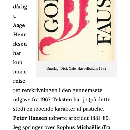
dårlig
t.
Aage
Henr
iksen
har
kun
Omslag: Dick Gale. Hasselbalchs 1962
mode
rnise
ret retskrivningen i den gennemsete
udgave fra 1967. Teksten har jo (på dette
sted) en iboende karakter af pastiche.
Peter Hansen
udførte arbejdet 1881-89.
Jeg springer over
Sophus Michaëlis
(fra