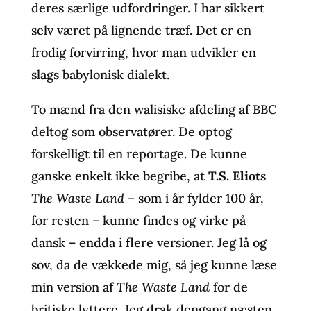
deres særlige udfordringer. I har sikkert
selv været på lignende træf. Det er en
frodig forvirring, hvor man udvikler en
slags babylonisk dialekt.
To mænd fra den walisiske afdeling af BBC
deltog som observatører. De optog
forskelligt til en reportage. De kunne
ganske enkelt ikke begribe, at
T.S. Eliot
s
The Waste Land
– som i år fylder 100 år,
for resten – kunne findes og virke på
dansk – endda i flere versioner. Jeg lå og
sov, da de vækkede mig, så jeg kunne læse
min version af
The Waste Land
for de
britiske lyttere. Jeg drak dengang næsten