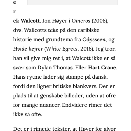
e
r
ek Walcott
. Jon Høyer i
Omeros
(2008),
dvs. Wallcotts
take
på den caribiske
historie med grundtema fra
Odysseen
, og
Hvide hejrer
(
White Egrets
, 2016). Jeg tror,
han vil give mig ret i, at Walcott ikke er så
svær som Dylan Thomas. Eller
Hart Crane
.
Hans rytme lader sig stampe på dansk,
fordi den ligner britiske blankvers. Der er
plads til at genskabe billeder, uden at ofre
for mange nuancer. Endvidere rimer det
ikke så ofte.
Det er i rimede tekster, at Høyer for alvor