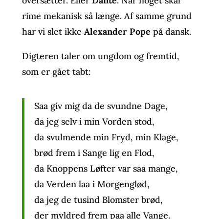
oversætter. Eller
Dante
. Når noget skal
rime mekanisk så længe. Af samme grund
har vi slet ikke
Alexander Pope
på dansk.
Digteren taler om ungdom og fremtid,
som er gået tabt:
Saa giv mig da de svundne Dage,
da jeg selv i min Vorden stod,
da svulmende min Fryd, min Klage,
brød frem i Sange lig en Flod,
da Knoppens Løfter var saa mange,
da Verden laa i Morgenglød,
da jeg de tusind Blomster brød,
der myldred frem paa alle Vange.