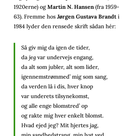
1920erne) og
Martin N. Hansen
(fra 1959-
63). Fremme hos
Jørgen Gustava Brandt
i
1984 lyder den rensede skrift sådan hér:
Så giv mig da igen de tider,
da
jeg
var undervejs engang,
da alt som jubler, alt som lider,
igennemstrømmed’ mig som sang,
da verden lå i dis, hver knop
var underets tilsynekomst,
og alle enge blomstred’ op
og rakte mig hver enkelt blomst.
Hvad ejed jeg? Mit hjertes jag,
min sandhedstrang, min lyst ved