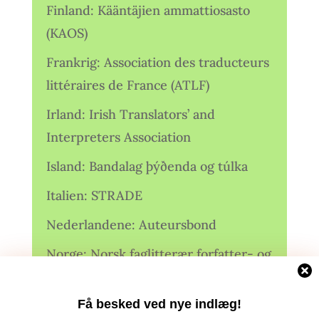
Finland: Kääntäjien ammattiosasto
(KAOS)
Frankrig: Association des traducteurs
littéraires de France (ATLF)
Irland: Irish Translators’ and
Interpreters Association
Island: Bandalag þýðenda og túlka
Italien: STRADE
Nederlandene: Auteursbond
Norge: Norsk faglitterær forfatter- og
oversetterforening (NFFO)
Få besked ved nye indlæg!
Norge: Norsk Oversetterforening