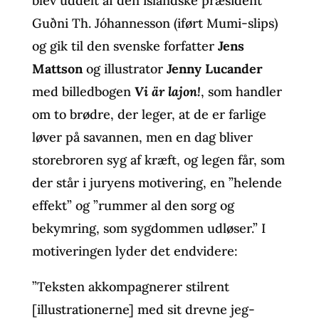
blev uddelt af den islandske præsident
Guðni Th. Jóhannesson (iført Mumi-slips)
og gik til den svenske forfatter
Jens
Mattson
og illustrator
Jenny Lucander
med billedbogen
Vi är lajon!
, som handler
om to brødre, der leger, at de er farlige
løver på savannen, men en dag bliver
storebroren syg af kræft, og legen får, som
der står i juryens motivering, en ”helende
effekt” og ”rummer al den sorg og
bekymring, som sygdommen udløser.” I
motiveringen lyder det endvidere:
”Teksten akkompagnerer stilrent
[illustrationerne] med sit drevne jeg-