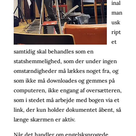
inal
man
usk
ript
et
samtidig skal behandles som en
statshemmelighed, som der under ingen
omstændigheder må lækkes noget fra, og
som ikke må downloades og gemmes på
computeren, ikke engang af oversætteren,
som i stedet må arbejde med bogen via et
link, der kun holder dokumentet åbent, så
længe skærmen er aktiv.
Når det handler om engelsksprogede