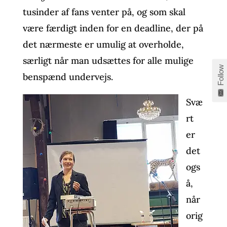
tusinder af fans venter på, og som skal
være færdigt inden for en deadline, der på
det nærmeste er umulig at overholde,
særligt når man udsættes for alle mulige
Follow
benspænd undervejs.
Svæ
rt
er
det
ogs
å,
når
orig