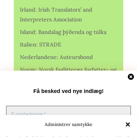
Irland: Irish Translators’ and
Interpreters Association
Island: Bandalag þýðenda og túlka
Italien: STRADE
Nederlandene: Auteursbond
Norge: Norsk faglitterær forfatter- og
oversetterforening (NFFO)
Få besked ved nye indlæg!
Norge: Norsk Oversetterforening
Polen: Stowarzyszenie Tłumaczy
Literatury
Administrer samtykke
Storbritannien: Translators
Association (TA)