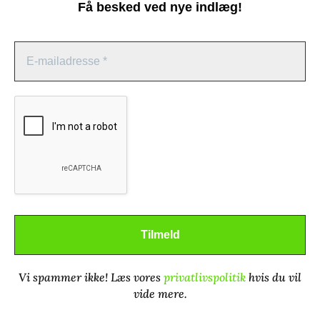
Få besked ved nye indlæg!
Administrer samtykke
For at give dig de bedste oplevelser bruger vi teknologier som cookies til
at gemme og/eller få adgang til enhedsoplysninger. Hvis du giver dit
samtykke til disse teknologier, kan vi behandle data som f.eks.
browsingadfærd eller unikke ID'er på dette websted. Hvis du ikke giver
dit samtykke eller trækker dit samtykke tilbage, kan det have en negativ
indvirkning på visse funktioner og egenskaber.
Mere om oversættelse
Godkend
Dansk Oversætterleksikon
Afvis
VerdenOversat
Vi spammer ikke! Læs vores
privatlivspolitik
hvis du vil
Se præferencer
vide mere.
Counterpoint / Contrepoint