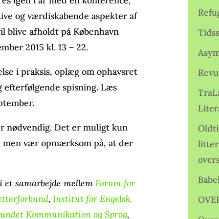
res igen i år med en konference,
Refu
itive og værdiskabende aspekter af
il blive afholdt på København
Tids
mber 2015 kl. 13 – 22.
Asym
lse i praksis, oplæg om ophavsret
Revu
g efterfølgende spisning. Læs
TraL
eptember.
Liter
er nødvendig. Det er muligt kun
Oldt
et, men vær opmærksom på, at der
litte
over
Babe
i et samarbejde mellem
Forum for
tterforbund
,
Institut for Engelsk,
OVE
bundet Kommunikation og Sprog
,