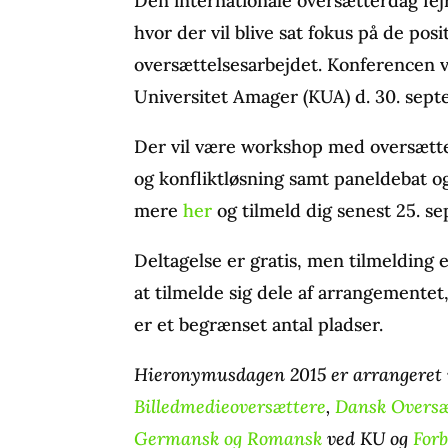
Den internationale oversætterdag fej
hvor der vil blive sat fokus på de pos
oversættelsesarbejdet. Konferencen v
Universitet Amager (KUA) d. 30. septe
Der vil være workshop med oversætte
og konfliktløsning samt paneldebat o
mere
her
og tilmeld dig senest 25. s
Deltagelse er gratis, men tilmelding 
at tilmelde sig dele af arrangement
er et begrænset antal pladser.
Hieronymusdagen 2015 er arrangeret 
Billedmedieoversættere
,
Dansk Oversæ
Germansk og Romansk
ved KU og
For