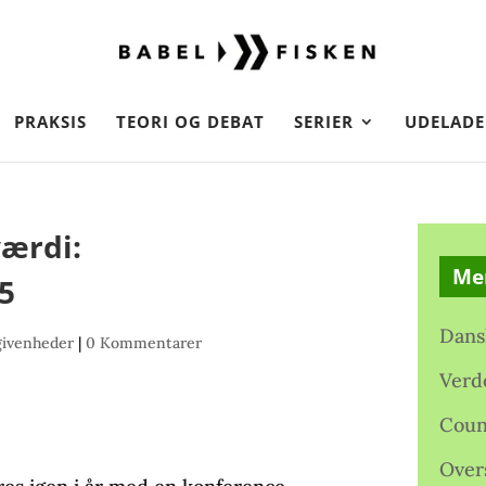
PRAKSIS
TEORI OG DEBAT
SERIER
UDELADE
værdi:
Me
5
Dans
givenheder
|
0 Kommentarer
Verd
Coun
Over