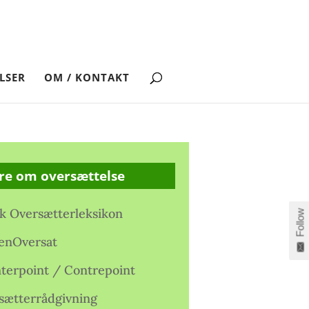
LSER
OM / KONTAKT
re om oversættelse
k Oversætterleksikon
Follow
enOversat
terpoint / Contrepoint
sætterrådgivning