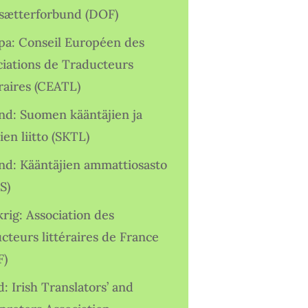
sætterforbund (DOF)
pa: Conseil Européen des
ciations de Traducteurs
raires (CEATL)
and: Suomen kääntäjien ja
ien liitto (SKTL)
and: Kääntäjien ammattiosasto
S)
rig: Association des
cteurs littéraires de France
F)
d: Irish Translators’ and