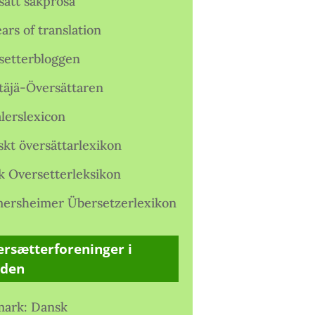
satt sakprosa
ars of translation
setterbloggen
täjä-Översättaren
lerslexicon
skt översättarlexikon
k Oversetterleksikon
ersheimer Übersetzerlexikon
rsætterforeninger i
rden
ark: Dansk