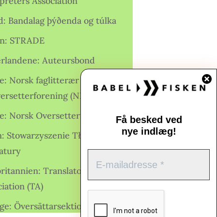
preters Association
nd: Bandalag þýðenda og túlka
ien: STRADE
rlandene: Auteursbond
: Norsk faglitterær forfatter-
versetterforening (NFFO)
e: Norsk Oversetterforening
Få besked ved
nye indlæg!
n: Stowarzyszenie Tłumaczy
ratury
ritannien: Translators
iation (TA)
ge: Översättarsektionen (Ö.)