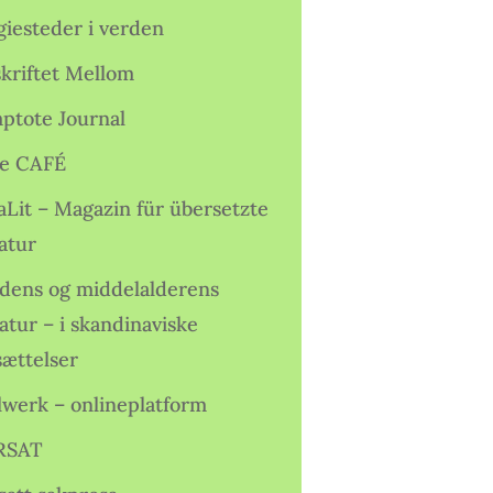
giesteder i verden
skriftet Mellom
ptote Journal
e CAFÉ
aLit – Magazin für übersetzte
atur
idens og middelalderens
ratur – i skandinaviske
sættelser
lwerk – onlineplatform
RSAT