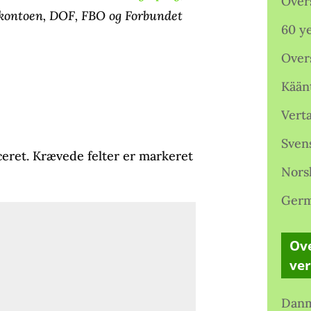
Over
orkontoen, DOF, FBO og Forbundet
60 ye
Over
Kään
Verta
Sven
ceret.
Krævede felter er markeret
Nors
Germ
Ove
ve
Danm