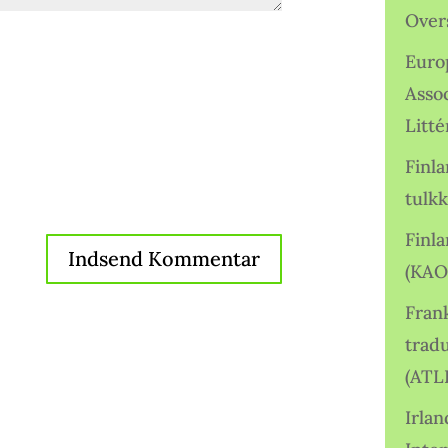
Over
Euro
Asso
Litté
Finl
tulkk
Finl
(KAO
Frank
tradu
(ATL
Irlan