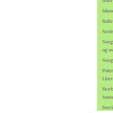
Inter
Isla
Ital
Nede
Norge
og o
Norg
Pole
Lite
Storb
Assoc
Sveri