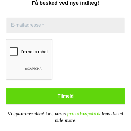
Få besked ved nye indlæg!
Administrer samtykke
For at give dig de bedste oplevelser bruger vi teknologier som cookies til
at gemme og/eller få adgang til enhedsoplysninger. Hvis du giver dit
Mere om oversættelse
samtykke til disse teknologier, kan vi behandle data som f.eks.
browsingadfærd eller unikke ID'er på dette websted. Hvis du ikke giver
dit samtykke eller trækker dit samtykke tilbage, kan det have en negativ
Dansk Oversætterleksikon
indvirkning på visse funktioner og egenskaber.
VerdenOversat
Godkend
Counterpoint / Contrepoint
Afvis
Oversætterrådgivning
Vi spammer ikke! Læs vores
privatlivspolitik
hvis du vil
Se præferencer
Refugiesteder i verden
vide mere.