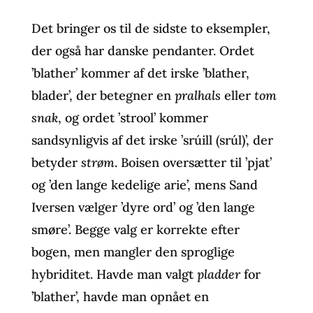
Det bringer os til de sidste to eksempler,
der også har danske pendanter. Ordet
’blather’ kommer af det irske ’blather,
blader’, der betegner en
pralhals
eller
tom
snak
, og ordet ’strool’ kommer
sandsynligvis af det irske ’srúill (srúl)’, der
betyder
strøm
. Boisen oversætter til ’pjat’
og ’den lange kedelige arie’, mens Sand
Iversen vælger ’dyre ord’ og ’den lange
smøre’. Begge valg er korrekte efter
bogen, men mangler den sproglige
hybriditet. Havde man valgt
pladder
for
’blather’, havde man opnået en