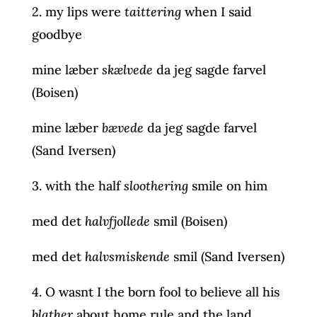
2. my lips were
taittering
when I said
goodbye
mine læber
skælvede
da jeg sagde farvel
(Boisen)
mine læber
bævede
da jeg sagde farvel
(Sand Iversen)
3. with the half
sloothering
smile on him
med det
halvfjollede
smil (Boisen)
med det
halvsmiskende
smil (Sand Iversen)
4. O wasnt I the born fool to believe all his
blather
about home rule and the land