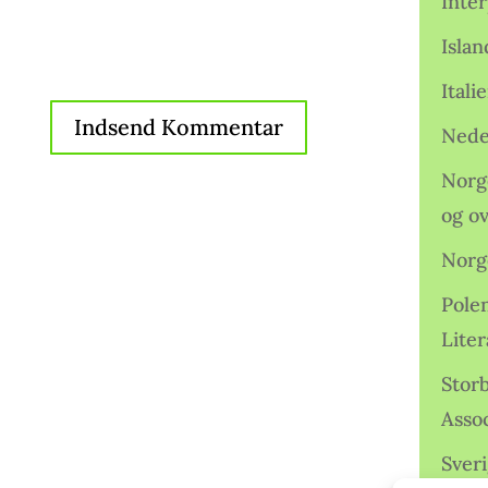
Inter
Isla
Ital
Nede
Norge
og o
Norg
Pole
Lite
Storb
Assoc
Sveri