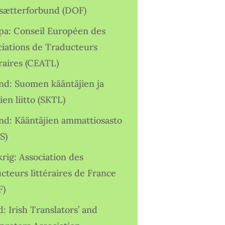
sætterforbund (DOF)
pa: Conseil Européen des
ciations de Traducteurs
raires (CEATL)
and: Suomen kääntäjien ja
ien liitto (SKTL)
and: Kääntäjien ammattiosasto
S)
rig: Association des
cteurs littéraires de France
F)
d: Irish Translators’ and