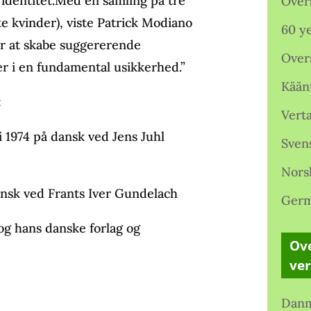
identitet.Med en samling på tre
Over
e kvinder), viste Patrick Modiano
60 ye
er at skabe suggererende
Over
er i en fundamental usikkerhed.”
Kään
:
Verta
i 1974 på dansk ved Jens Juhl
Sven
Nors
dansk ved Frants Iver Gundelach
Germ
 og hans danske forlag og
Ove
ve
Danm