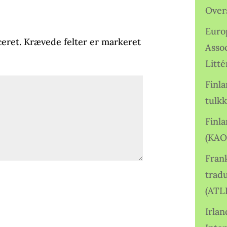
Over
Euro
ceret.
Krævede felter er markeret
Asso
Litté
Finl
tulkk
Finl
(KAO
Frank
tradu
(ATL
Irlan