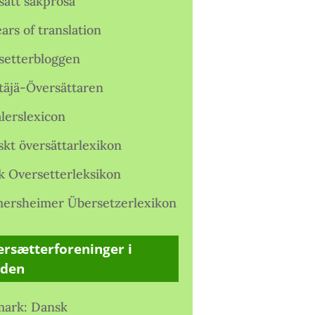
satt sakprosa
ars of translation
setterbloggen
täjä-Översättaren
lerslexicon
skt översättarlexikon
k Oversetterleksikon
ersheimer Übersetzerlexikon
rsætterforeninger i
rden
ark: Dansk