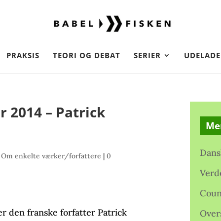
PRAKSIS
TEORI OG DEBAT
SERIER
UDELADE
r 2014 – Patrick
Me
Dans
,
Om enkelte værker/forfattere
|
0
Verd
Coun
er den franske forfatter Patrick
Over