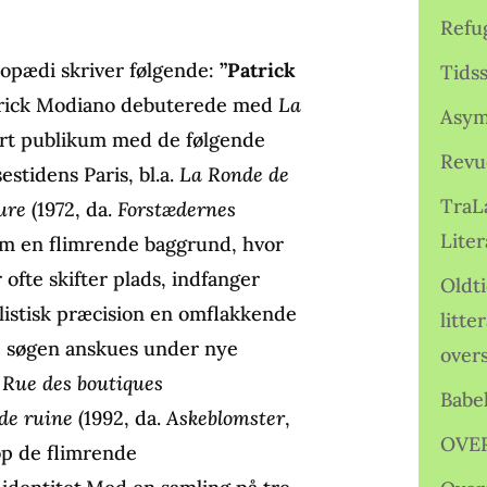
Refu
opædi skriver følgende:
”Patrick
Tids
Patrick Modiano debuterede med
La
Asym
ort publikum med de følgende
Revu
estidens Paris, bl.a.
La Ronde de
TraL
ure
(1972, da.
Forstædernes
Liter
som en flimrende baggrund, hvor
 ofte skifter plads, indfanger
Oldt
listisk præcision en omflakkende
litte
ne søgen anskues under nye
over
.
Rue des boutiques
Babe
 de ruine
(1992, da.
Askeblomster
,
OVE
op de flimrende