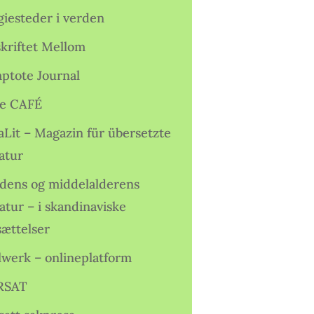
giesteder i verden
skriftet Mellom
ptote Journal
e CAFÉ
aLit – Magazin für übersetzte
atur
idens og middelalderens
ratur – i skandinaviske
sættelser
lwerk – onlineplatform
RSAT