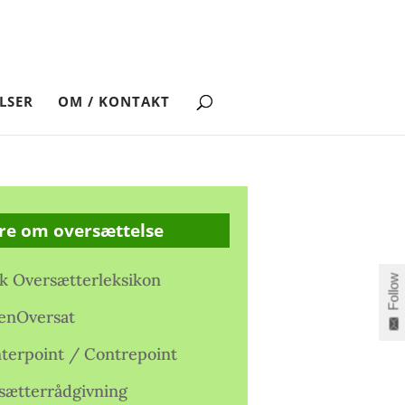
LSER
OM / KONTAKT
re om oversættelse
k Oversætterleksikon
Follow
enOversat
terpoint / Contrepoint
sætterrådgivning