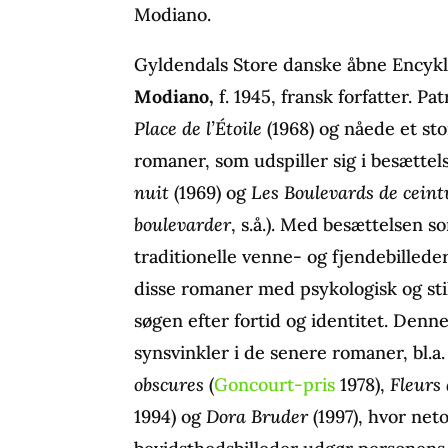
Modiano.
Gyldendals Store danske åbne Encykl
Modiano,
f. 1945, fransk forfatter. 
Place de l’Étoile
(1968) og nåede et st
romaner, som udspiller sig i besættels
nuit
(1969) og
Les Boulevards de ceint
boulevarder
, s.å.). Med besættelsen 
traditionelle venne- og fjendebilleder
disse romaner med psykologisk og sti
søgen efter fortid og identitet. Den
synsvinkler i de senere romaner, bl.a
obscures
(
Goncourt-pris
1978),
Fleurs
1994) og
Dora Bruder
(1997), hvor net