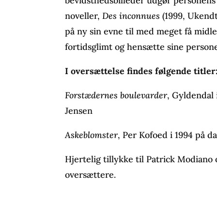
bevidsthedsbilleder udgør personens 
noveller,
Des inconnues
(1999, Ukendt
på ny sin evne til med meget få midl
fortidsglimt og hensætte sine person
I oversættelse findes følgende titler
Forstædernes boulevarder
, Gyldendal 
Jensen
Askeblomster
, Per Kofoed i 1994 på 
Hjertelig tillykke til Patrick Modiano
oversættere.