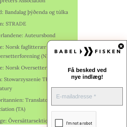
preters Association
nd: Bandalag þýðenda og túlka
ien: STRADE
rlandene: Auteursbond
: Norsk faglitterær forfatter-
versetterforening (NFFO)
e: Norsk Oversetterforening
Få besked ved
nye indlæg!
n: Stowarzyszenie Tłumaczy
ratury
ritannien: Translators
iation (TA)
ge: Översättarsektionen (Ö.)