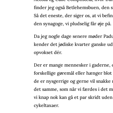
finder jeg også Betlehemsbuen, den sid
Så det eneste, der siger os, at vi befi
den synagoge, vi pludselig får øje på.
Da jeg nogle dage senere møder Padur
kender det jødiske kvarter ganske u
opvokset dér.
Der er mange mennesker i gaderne, o
forskellige gøremål eller hænger blot
de er nysgerrige og gerne vil snakke m
det samme, som når vi færdes i det m
vi knap nok kan gå et par skridt uden a
cykeltaxaer.