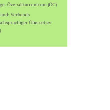
ige: Översättarcentrum (ÖC)
land: Verbands
schsprachiger Übersetzer
)