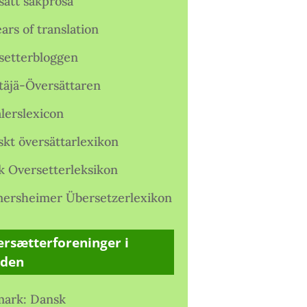
satt sakprosa
ars of translation
setterbloggen
täjä-Översättaren
lerslexicon
skt översättarlexikon
k Oversetterleksikon
ersheimer Übersetzerlexikon
rsætterforeninger i
rden
ark: Dansk