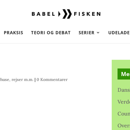
PRAKSIS
TEORI OG DEBAT
SERIER
UDELADE
Me
huse, rejser m.m.
|
0 Kommentarer
Dans
Verd
Coun
Over