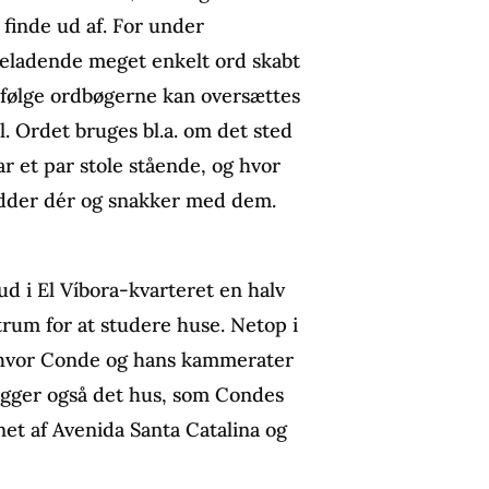
finde ud af. For under
neladende meget enkelt ord skabt
ifølge ordbøgerne kan oversættes
al. Ordet bruges bl.a. om det sted
r et par stole stående, og hvor
sidder dér og snakker med dem.
?
 ud i El Víbora-kvarteret en halv
rum for at studere huse. Netop i
, hvor Conde og hans kammerater
ligger også det hus, som Condes
net af Avenida Santa Catalina og