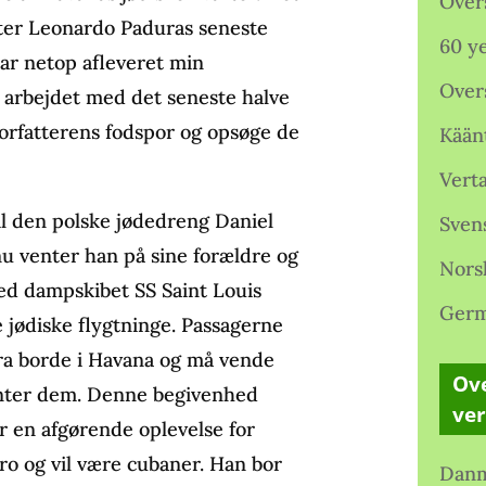
Over
tter Leonardo Paduras seneste
60 ye
 har netop afleveret min
Over
 arbejdet med det seneste halve
i forfatterens fodspor og opsøge de
Kään
Verta
til den polske jødedreng Daniel
Sven
 nu venter han på sine forældre og
Nors
ed dampskibet SS Saint Louis
Germ
jødiske flygtninge. Passagerne
å fra borde i Havana og må vende
Ove
venter dem. Denne begivenhed
ve
er en afgørende oplevelse for
tro og vil være cubaner. Han bor
Danm