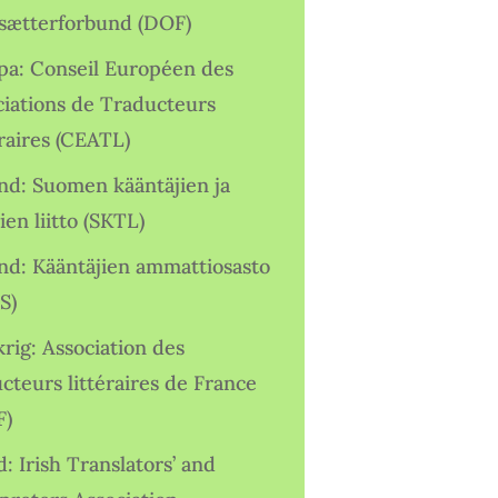
sætterforbund (DOF)
pa: Conseil Européen des
ciations de Traducteurs
raires (CEATL)
and: Suomen kääntäjien ja
ien liitto (SKTL)
and: Kääntäjien ammattiosasto
S)
rig: Association des
cteurs littéraires de France
F)
d: Irish Translators’ and