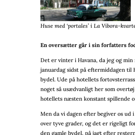
Huse med ‘portales’ i La Vibora-kvart
En oversætter går i sin forfatters f
Det er vinter i Havana, da jeg og mi
januardag sidst på eftermiddagen til 
bydel. Ude på hotellets fortovsterras
noget så usædvanligt her som overtøj 
hotellets næsten konstant spillende o
Men da vi dagen efter begiver os ud 
over tyve grader, og det er rigeligt fo
den gamle bydel, på jagt efter rester