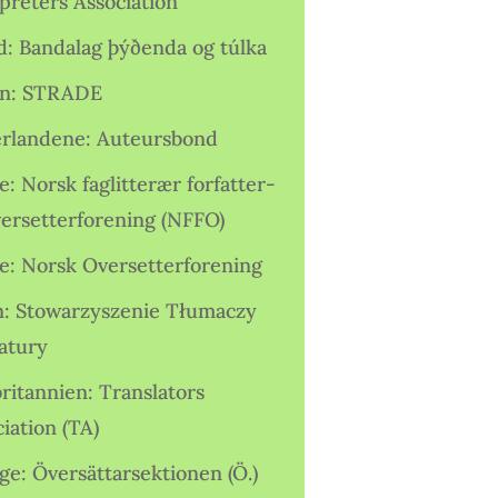
preters Association
nd: Bandalag þýðenda og túlka
ien: STRADE
rlandene: Auteursbond
: Norsk faglitterær forfatter-
versetterforening (NFFO)
e: Norsk Oversetterforening
n: Stowarzyszenie Tłumaczy
ratury
ritannien: Translators
iation (TA)
ge: Översättarsektionen (Ö.)