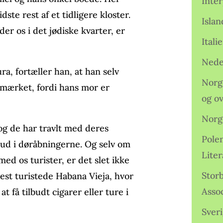
Inter
ste rest af et tidligere kloster.
Isla
nder os i det jødiske kvarter, er
Ital
Nede
a, fortæller han, at han selv
Norge
dmærket, fordi hans mor er
og o
Norg
g de har travlt med deres
Pole
 ud i døråbningerne. Og selv om
Lite
ed os turister, er det slet ikke
Storb
est turistede Habana Vieja, hvor
Assoc
t få tilbudt cigarer eller ture i
Sveri