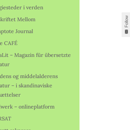
giesteder i verden
Follow
skriftet Mellom
ptote Journal
e CAFÉ
aLit – Magazin für übersetzte
atur
idens og middelalderens
ratur – i skandinaviske
sættelser
lwerk – onlineplatform
RSAT