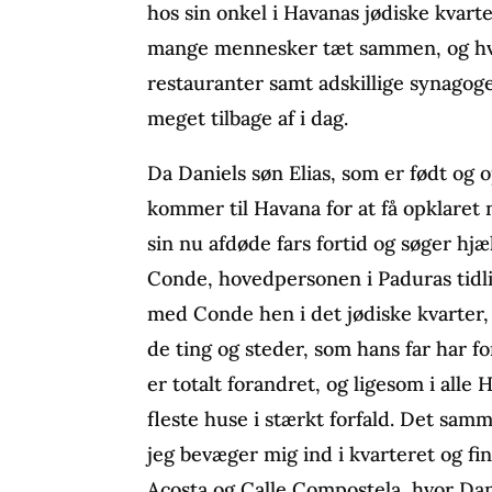
hos sin onkel i Havanas jødiske kvart
mange mennesker tæt sammen, og hv
restauranter samt adskillige synagoge
meget tilbage af i dag.
Da Daniels søn Elias, som er født og 
kommer til Havana for at få opklaret
sin nu afdøde fars fortid og søger h
Conde, hovedpersonen i Paduras tid
med Conde hen i det jødiske kvarter, 
de ting og steder, som hans far har f
er totalt forandret, og ligesom i alle
fleste huse i stærkt forfald. Det sam
jeg bevæger mig ind i kvarteret og fin
Acosta og Calle Compostela, hvor Dan