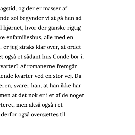
gstid, og der er masser af
de sol begynder vi at gå hen ad
l hjørnet, hvor der ganske rigtig
ke enfamilieshus, alle med en
, er jeg straks klar over, at ordet
et også et sådant hus Conde bor i,
 kvarter? Af romanerne fremgår
rmende kvarter ved en stor vej. Da
eren, svarer han, at han ikke har
men at det nok er i et af de noget
eret, men altså også i et
 derfor også oversættes til