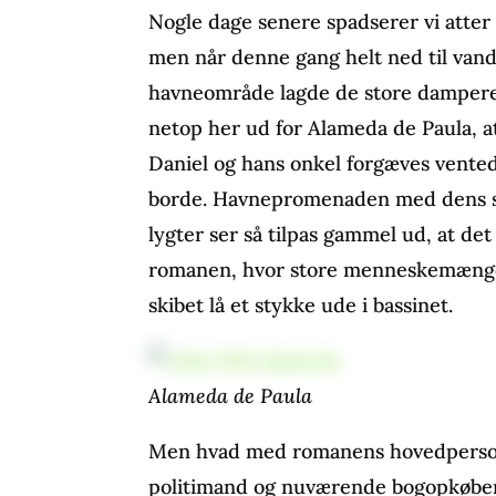
Nogle dage senere spadserer vi atter
men når denne gang helt ned til vand
havneområde lagde de store dampere ti
netop her ud for Alameda de Paula, at 
Daniel og hans onkel forgæves ventede
borde. Havnepromenaden med dens s
lygter ser så tilpas gammel ud, at det e
romanen, hvor store menneskemængde
skibet lå et stykke ude i bassinet.
Alameda de Paula
Men hvad med romanens hovedperso
politimand og nuværende bogopkøber