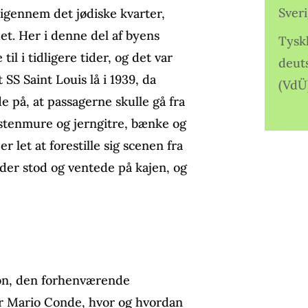
Sver
 igennem det jødiske kvarter,
et. Her i denne del af byens
Tysk
l i tidligere tider, og det var
deut
SS Saint Louis lå i 1939, da
(VdÜ
 på, at passagerne skulle gå fra
tenmure og jerngitre, bænke og
r let at forestille sig scenen fra
r stod og ventede på kajen, og
n, den forhenværende
 Mario Conde, hvor og hvordan