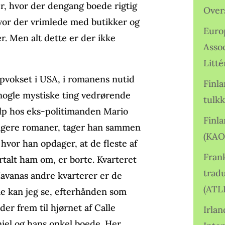
er, hvor der dengang boede rigtig
Over
or der vrimlede med butikker og
Euro
r. Men alt dette er der ikke
Asso
Litté
opvokset i USA, i romanens nutid
Finl
 nogle mystiske ting vedrørende
tulkk
jælp hos eks-politimanden Mario
Finl
ligere romaner, tager han sammen
(KAO
hvor han opdager, at de fleste af
Frank
ortalt ham om, er borte. Kvarteret
tradu
 Havanas andre kvarterer er de
(ATL
me kan jeg se, efterhånden som
der frem til hjørnet af Calle
Irlan
iel og hans onkel boede. Her