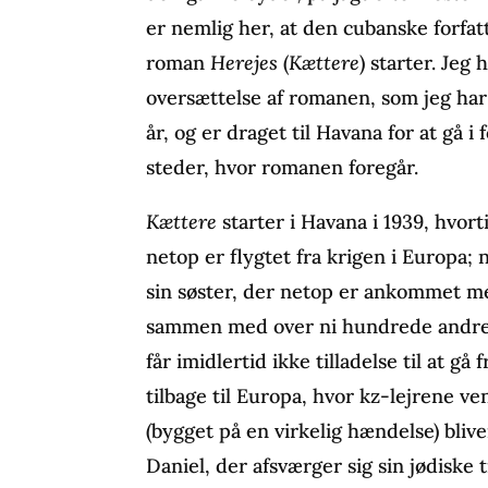
er nemlig her, at den cubanske forfa
roman
Herejes
(
Kættere
) starter. Jeg
oversættelse af romanen, som jeg har
år, og er draget til Havana for at gå 
steder, hvor romanen foregår.
Kættere
starter i Havana i 1939, hvor
netop er flygtet fra krigen i Europa;
sin søster, der netop er ankommet m
sammen med over ni hundrede andre 
får imidlertid ikke tilladelse til at g
tilbage til Europa, hvor kz-lejrene 
(bygget på en virkelig hændelse) bliv
Daniel, der afsværger sig sin jødiske 