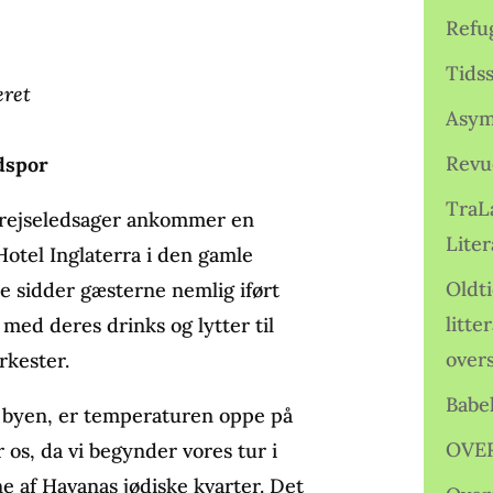
Refu
Tids
eret
Asym
Revu
odspor
TraL
n rejseledsager ankommer en
Liter
Hotel Inglaterra i den gamle
Oldt
se sidder gæsterne nemlig iført
litte
med deres drinks og lytter til
over
rkester.
Babe
i byen, er temperaturen oppe på
OVE
r os, da vi begynder vores tur i
ne af Havanas jødiske kvarter. Det