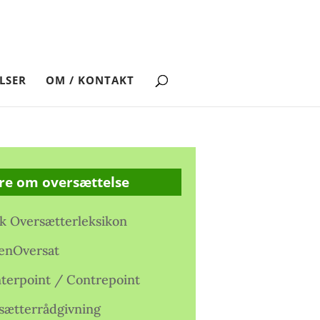
LSER
OM / KONTAKT
re om oversættelse
k Oversætterleksikon
enOversat
terpoint / Contrepoint
sætterrådgivning