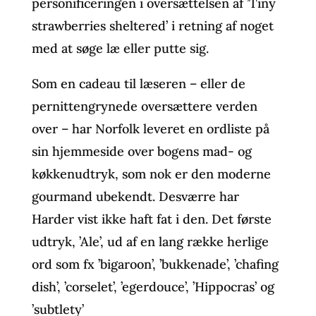
personificeringen i oversættelsen af ’Tiny
strawberries sheltered’ i retning af noget
med at søge læ eller putte sig.
Som en cadeau til læseren – eller de
pernittengrynede oversættere verden
over – har Norfolk leveret en ordliste på
sin hjemmeside over bogens mad- og
køkkenudtryk, som nok er den moderne
gourmand ubekendt. Desværre har
Harder vist ikke haft fat i den. Det første
udtryk, ’Ale’, ud af en lang række herlige
ord som fx ’bigaroon’, ’bukkenade’, ’chafing
dish’, ’corselet’, ’egerdouce’, ’Hippocras’ og
’subtlety’