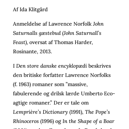
Af Ida Klitgård
Anmeldelse af Lawrence Norfolk
John
Saturnalls gæstebud (John Saturnall’s
Feast),
oversat af Thomas Harder,
Rosinante, 2013.
I
Den store danske encyklopædi
beskrives
den britiske forfatter Lawrence Norfolks
(f. 1963) romaner som ”massive,
fabulerende og drilsk lærde Umberto Eco-
agtige romaner.” Der er tale om
Lemprière’s Dictionary
(1991),
The Pope’s
Rhinoceros
(1996) og
In the Shape of a Boar