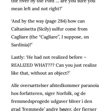
the river by the Pont … are you sure you
mean left and not right?’
‘And by the way (page 284) how can
Caltanisetta (Sicily) sulfur come from
Cagliare (the “Cagliare”, I suppose, on
Sardinia)?’
Lastly: ‘He had not realized before –
REALIZED WHAT??? Can you just realize
like that, without an object?’
Alle oversættelser afstedkommer paranoia
hos forfatteren, siger Norfolk, og de
fremmedsprogede udgaver bliver i den
grad ’fremmede’ andre bøger, der fjerner