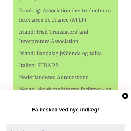
Frankrig: Association des traducteurs
littéraires de France (ATLF)
Irland: Irish Translators’ and
Interpreters Association
Island: Bandalag þýðenda og túlka
Italien: STRADE
Nederlandene: Auteursbond
Norge: Norsk faglitterær forfatter- og
oversetterforening (NFFO)
Få besked ved nye indlæg!
Norge: Norsk Oversetterforening
Polen: Stowarzyszenie Tłumaczy