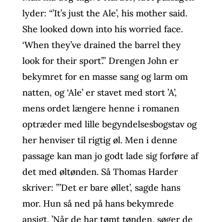
lyder: “’It’s just the Ale’, his mother said.
She looked down into his worried face.
‘When they’ve drained the barrel they
look for their sport’.” Drengen John er
bekymret for en masse sang og larm om
natten, og ‘Ale’ er stavet med stort ’A’,
mens ordet længere henne i romanen
optræder med lille begyndelsesbogstav og
her henviser til rigtig øl. Men i denne
passage kan man jo godt lade sig forføre af
det med øltønden. Så Thomas Harder
skriver: ”’Det er bare øllet’, sagde hans
mor. Hun så ned på hans bekymrede
ansigt. ’Når de har tømt tønden, søger de