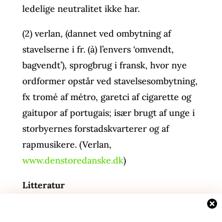
ledelige neutralitet ikke har.
(2) verlan, (dannet ved ombytning af
stavelserne i fr. (à) l’envers ‘omvendt,
bagvendt’), sprogbrug i fransk, hvor nye
ordformer opstår ved stavelsesombytning,
fx tromé af métro, garetci af cigarette og
gaitupor af portugais; især brugt af unge i
storbyernes forstadskvarterer og af
rapmusikere. (Verlan,
www.denstoredanske.dk
)
Litteratur
DDO = Den Danske Ordbog (2003-2005).