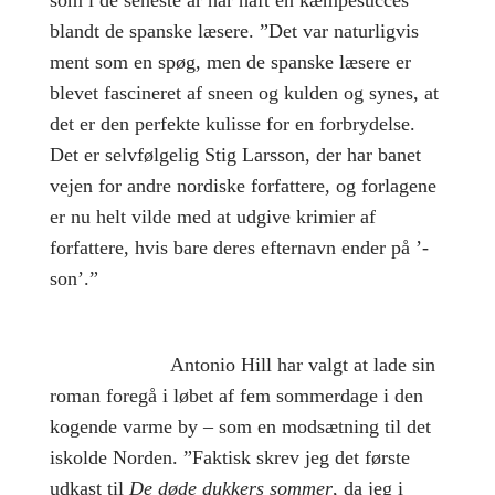
som i de seneste år har haft en kæmpesucces
blandt de spanske læsere. ”Det var naturligvis
ment som en spøg, men de spanske læsere er
blevet fascineret af sneen og kulden og synes, at
det er den perfekte kulisse for en forbrydelse.
Det er selvfølgelig Stig Larsson, der har banet
vejen for andre nordiske forfattere, og forlagene
er nu helt vilde med at udgive krimier af
forfattere, hvis bare deres efternavn ender på ’-
son’.”
Antonio Hill har valgt at lade sin
roman foregå i løbet af fem sommerdage i den
kogende varme by – som en modsætning til det
iskolde Norden. ”Faktisk skrev jeg det første
udkast til
De døde dukkers sommer
, da jeg i