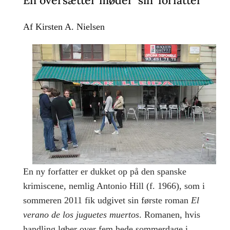
En oversætter møder ’sin’ forfatter
Af Kirsten A. Nielsen
En ny forfatter er dukket op på den spanske
krimiscene, nemlig Antonio Hill (f. 1966), som i
sommeren 2011 fik udgivet sin første roman
El
verano de los juguetes muertos
. Romanen, hvis
handling løber over fem hede sommerdage i