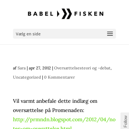
Vælg en side
af
Sara
|
apr 27, 2012
|
Oversættelsesteori og -debat
,
Uncategorized
|
0 Kommentarer
Vil varmt anbefale dette indlæg om
oversættelse på Promenaden:
Follow
http://prmndn.blogspot.com/2012/04/no
ter-om-oversttelse.html