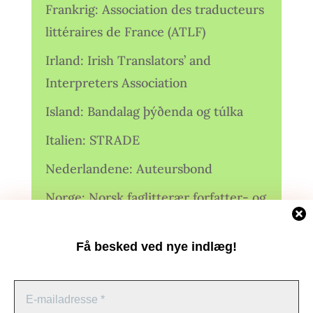
Frankrig: Association des traducteurs
littéraires de France (ATLF)
Irland: Irish Translators’ and
Interpreters Association
Island: Bandalag þýðenda og túlka
Italien: STRADE
Nederlandene: Auteursbond
Norge: Norsk faglitterær forfatter- og
oversetterforening (NFFO)
Få besked ved nye indlæg!
Norge: Norsk Oversetterforening
Polen: Stowarzyszenie Tłumaczy
Literatury