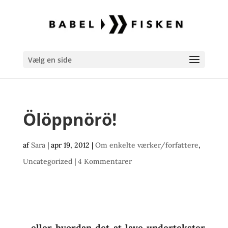
Vælg en side
Ölöppnörö!
af
Sara
|
apr 19, 2012
|
Om enkelte værker/forfattere
,
Uncategorized
|
4 Kommentarer
eller hvordan det at lave undertekster