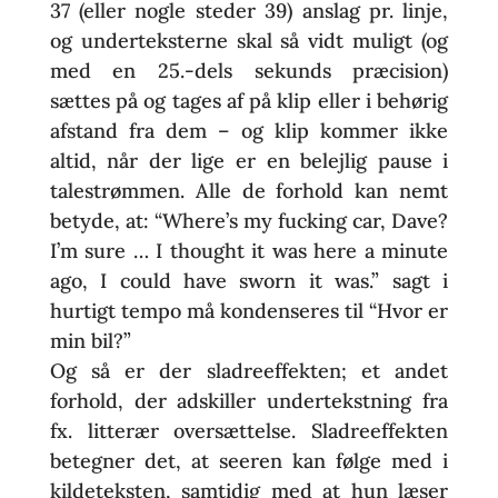
37 (eller nogle steder 39) anslag pr. linje,
og underteksterne skal så vidt muligt (og
med en 25.-dels sekunds præcision)
sættes på og tages af på klip eller i behørig
afstand fra dem – og klip kommer ikke
altid, når der lige er en belejlig pause i
talestrømmen. Alle de forhold kan nemt
betyde, at: “Where’s my fucking car, Dave?
I’m sure … I thought it was here a minute
ago, I could have sworn it was.” sagt i
hurtigt tempo må kondenseres til “Hvor er
min bil?”
Og så er der sladreeffekten; et andet
forhold, der adskiller undertekstning fra
fx. litterær oversættelse. Sladreeffekten
betegner det, at seeren kan følge med i
kildeteksten, samtidig med at hun læser