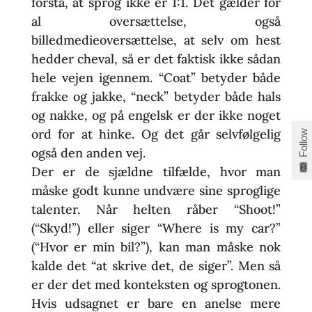
forstå, at sprog ikke er 1:1. Det gælder for
al oversættelse, også
billedmedieoversættelse, at selv om hest
hedder cheval, så er det faktisk ikke sådan
hele vejen igennem. “Coat” betyder både
frakke og jakke, “neck” betyder både hals
og nakke, og på engelsk er der ikke noget
ord for at hinke. Og det går selvfølgelig
Follow
også den anden vej.
Der er de sjældne tilfælde, hvor man
måske godt kunne undvære sine sproglige
talenter. Når helten råber “Shoot!”
(“Skyd!”) eller siger “Where is my car?”
(“Hvor er min bil?”), kan man måske nok
kalde det “at skrive det, de siger”. Men så
er der det med konteksten og sprogtonen.
Hvis udsagnet er bare en anelse mere