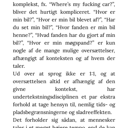
komplekst, fx. “Where’s my fucking car?”,
bliver det hurtigt kompliceret. “Hvor er
min bil?”, “Hvor er min bil blevet af?”, “Har
du set min bil?”, “Hvor fanden er min bil
henne?”, “Hvad fanden har du gjort af min
bil?”, “Hvor er min møgspand?” er kun
nogle af de mange mulige oversættelser,
afhængigt af konteksten og af hvem der
taler.
Ud over at sprog ikke er 1:1, og at
oversættelsen altid er afhængig af den
givne kontekst, har
undertekstningsdisciplinen et par ekstra
forhold at tage hensyn til, nemlig tids- og
pladsbegrænsningerne og sladreeffekten.
Det forholder sig sådan, at mennesker
taler i et meget højere tempo, end de kan