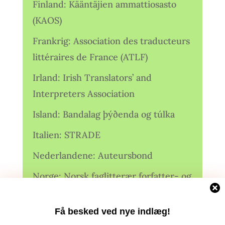
Finland: Kääntäjien ammattiosasto
(KAOS)
Frankrig: Association des traducteurs
littéraires de France (ATLF)
Irland: Irish Translators’ and
Interpreters Association
Island: Bandalag þýðenda og túlka
Italien: STRADE
Nederlandene: Auteursbond
Norge: Norsk faglitterær forfatter- og
oversetterforening (NFFO)
Få besked ved nye indlæg!
Norge: Norsk Oversetterforening