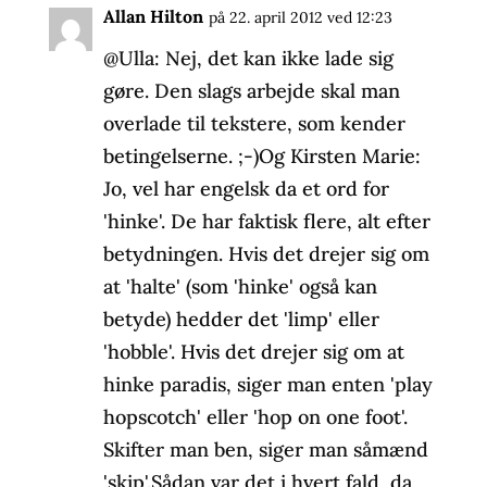
Allan Hilton
på 22. april 2012 ved 12:23
@Ulla: Nej, det kan ikke lade sig
gøre. Den slags arbejde skal man
overlade til tekstere, som kender
betingelserne. ;-)Og Kirsten Marie:
Jo, vel har engelsk da et ord for
'hinke'. De har faktisk flere, alt efter
betydningen. Hvis det drejer sig om
at 'halte' (som 'hinke' også kan
betyde) hedder det 'limp' eller
'hobble'. Hvis det drejer sig om at
hinke paradis, siger man enten 'play
hopscotch' eller 'hop on one foot'.
Skifter man ben, siger man såmænd
'skip'.Sådan var det i hvert fald, da