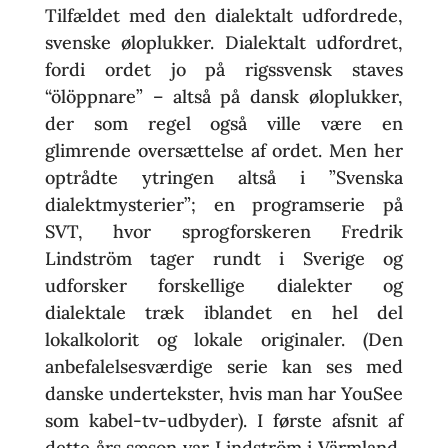
Tilfældet med den dialektalt udfordrede,
svenske øloplukker. Dialektalt udfordret,
fordi ordet jo på rigssvensk staves
“ölöppnare” – altså på dansk øloplukker,
der som regel også ville være en
glimrende oversættelse af ordet. Men her
optrådte ytringen altså i ”Svenska
dialektmysterier”; en programserie på
SVT, hvor sprogforskeren Fredrik
Lindström tager rundt i Sverige og
udforsker forskellige dialekter og
dialektale træk iblandet en hel del
lokalkolorit og lokale originaler. (Den
anbefalelsesværdige serie kan ses med
danske undertekster, hvis man har YouSee
som kabel-tv-udbyder). I første afsnit af
dette års sæson var Lindström i Värmland,