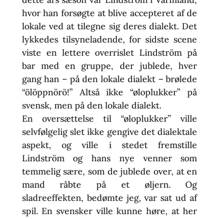
hvor han forsøgte at blive accepteret af de
lokale ved at tilegne sig deres dialekt. Det
lykkedes tilsyneladende, for sidste scene
viste en lettere overrislet Lindström på
bar med en gruppe, der jublede, hver
gang han – på den lokale dialekt – brølede
“ölöppnörö!” Altså ikke “øloplukker” på
svensk, men på den lokale dialekt.
En oversættelse til “øloplukker” ville
selvfølgelig slet ikke gengive det dialektale
aspekt, og ville i stedet fremstille
Lindström og hans nye venner som
temmelig sære, som de jublede over, at en
mand råbte på et øljern. Og
sladreeffekten, bedømte jeg, var sat ud af
spil. En svensker ville kunne høre, at her