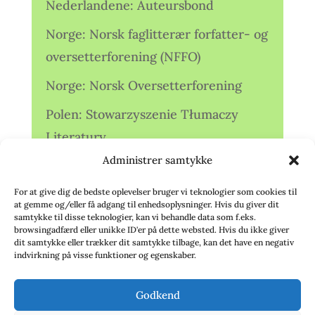
Nederlandene: Auteursbond
Norge: Norsk faglitterær forfatter- og
oversetterforening (NFFO)
Norge: Norsk Oversetterforening
Polen: Stowarzyszenie Tłumaczy
Literatury
Administrer samtykke
Storbritannien: Translators
Association (TA)
For at give dig de bedste oplevelser bruger vi teknologier som cookies til
at gemme og/eller få adgang til enhedsoplysninger. Hvis du giver dit
Sverige: Översättarsektionen (Ö.)
samtykke til disse teknologier, kan vi behandle data som f.eks.
browsingadfærd eller unikke ID'er på dette websted. Hvis du ikke giver
dit samtykke eller trækker dit samtykke tilbage, kan det have en negativ
Sverige: Översättarcentrum (ÖC)
indvirkning på visse funktioner og egenskaber.
Tyskland: Verbands
Godkend
deutschsprachiger Übersetzer (VdÜ)