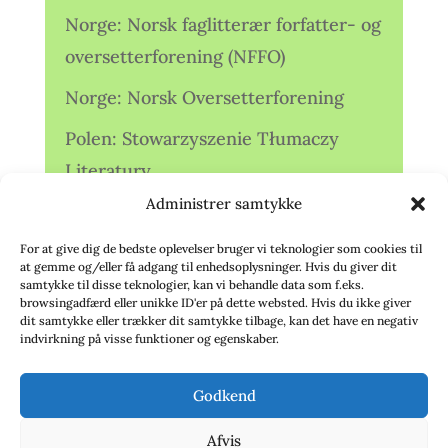
Norge: Norsk faglitterær forfatter- og
oversetterforening (NFFO)
Norge: Norsk Oversetterforening
Polen: Stowarzyszenie Tłumaczy
Literatury
Administrer samtykke
Storbritannien: Translators
Association (TA)
For at give dig de bedste oplevelser bruger vi teknologier som cookies til
at gemme og/eller få adgang til enhedsoplysninger. Hvis du giver dit
Sverige: Översättarsektionen (Ö.)
samtykke til disse teknologier, kan vi behandle data som f.eks.
browsingadfærd eller unikke ID'er på dette websted. Hvis du ikke giver
dit samtykke eller trækker dit samtykke tilbage, kan det have en negativ
Sverige: Översättarcentrum (ÖC)
indvirkning på visse funktioner og egenskaber.
Tyskland: Verbands
Godkend
deutschsprachiger Übersetzer (VdÜ)
Afvis