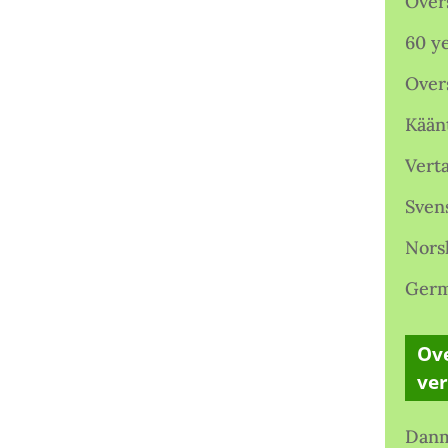
Over
60 ye
Over
Kään
Verta
Sven
Nors
Germ
Ove
ve
Danm