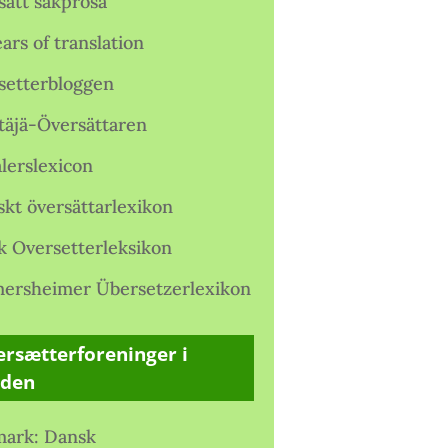
satt sakprosa
ars of translation
setterbloggen
täjä-Översättaren
lerslexicon
skt översättarlexikon
k Oversetterleksikon
ersheimer Übersetzerlexikon
rsætterforeninger i
rden
ark: Dansk