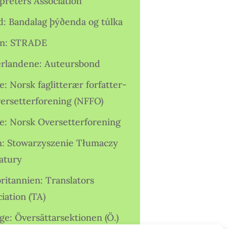
preters Association
nd: Bandalag þýðenda og túlka
ien: STRADE
rlandene: Auteursbond
: Norsk faglitterær forfatter-
versetterforening (NFFO)
e: Norsk Oversetterforening
n: Stowarzyszenie Tłumaczy
ratury
ritannien: Translators
iation (TA)
ge: Översättarsektionen (Ö.)