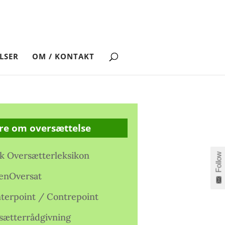
LSER
OM / KONTAKT
re om oversættelse
k Oversætterleksikon
Follow
enOversat
terpoint / Contrepoint
sætterrådgivning