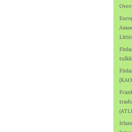
Over
Euro
Asso
Litté
Finl
tulkk
Finl
(KAO
Frank
tradu
(ATL
Irlan