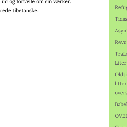
se ud og fortælle om sin værker.
Refu
ede tibetanske...
Tids
Asym
Revu
TraL
Liter
Oldt
litte
over
Babe
OVE