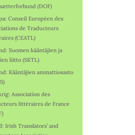
sætterforbund (DOF)
pa: Conseil Européen des
ciations de Traducteurs
raires (CEATL)
and: Suomen kääntäjien ja
ien liitto (SKTL)
and: Kääntäjien ammattiosasto
S)
rig: Association des
cteurs littéraires de France
F)
d: Irish Translators’ and