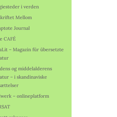
giesteder i verden
skriftet Mellom
ptote Journal
e CAFÉ
aLit – Magazin für übersetzte
atur
idens og middelalderens
ratur – i skandinaviske
sættelser
lwerk – onlineplatform
RSAT