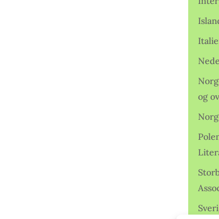
Inter
Isla
Ital
Nede
Norge
og o
Norg
Pole
Lite
Storb
Assoc
Sveri