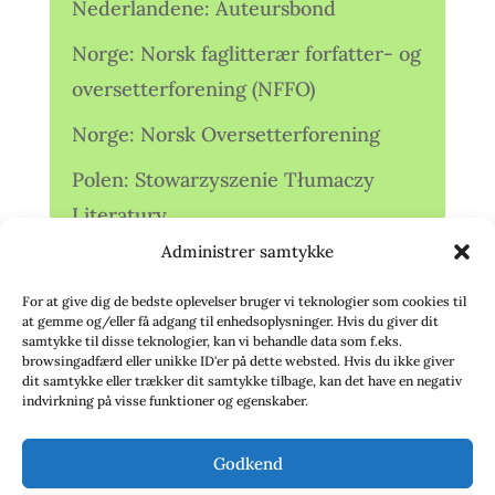
Nederlandene: Auteursbond
Norge: Norsk faglitterær forfatter- og
oversetterforening (NFFO)
Norge: Norsk Oversetterforening
Polen: Stowarzyszenie Tłumaczy
Literatury
Administrer samtykke
Storbritannien: Translators
Association (TA)
For at give dig de bedste oplevelser bruger vi teknologier som cookies til
at gemme og/eller få adgang til enhedsoplysninger. Hvis du giver dit
Sverige: Översättarsektionen (Ö.)
samtykke til disse teknologier, kan vi behandle data som f.eks.
browsingadfærd eller unikke ID'er på dette websted. Hvis du ikke giver
dit samtykke eller trækker dit samtykke tilbage, kan det have en negativ
Sverige: Översättarcentrum (ÖC)
indvirkning på visse funktioner og egenskaber.
Tyskland: Verbands
Godkend
deutschsprachiger Übersetzer (VdÜ)