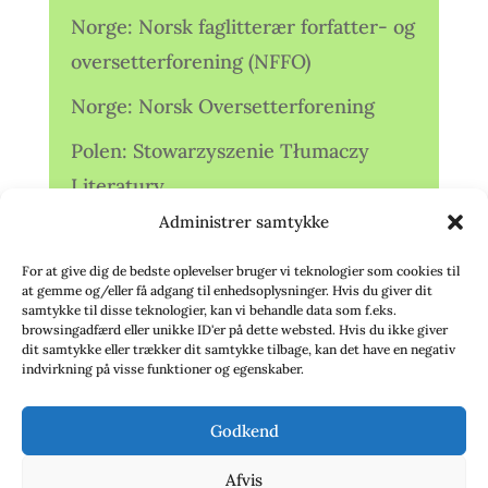
Norge: Norsk faglitterær forfatter- og
oversetterforening (NFFO)
Norge: Norsk Oversetterforening
Polen: Stowarzyszenie Tłumaczy
Literatury
Administrer samtykke
Storbritannien: Translators
Association (TA)
For at give dig de bedste oplevelser bruger vi teknologier som cookies til
at gemme og/eller få adgang til enhedsoplysninger. Hvis du giver dit
Sverige: Översättarsektionen (Ö.)
samtykke til disse teknologier, kan vi behandle data som f.eks.
browsingadfærd eller unikke ID'er på dette websted. Hvis du ikke giver
dit samtykke eller trækker dit samtykke tilbage, kan det have en negativ
Sverige: Översättarcentrum (ÖC)
indvirkning på visse funktioner og egenskaber.
Tyskland: Verbands
Godkend
deutschsprachiger Übersetzer (VdÜ)
Afvis