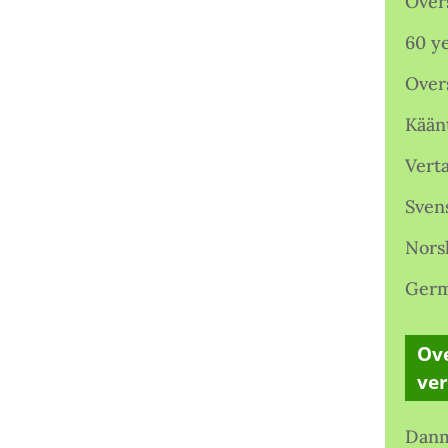
Over
60 ye
Over
Kään
Verta
Sven
Nors
Germ
Ove
ve
Danm