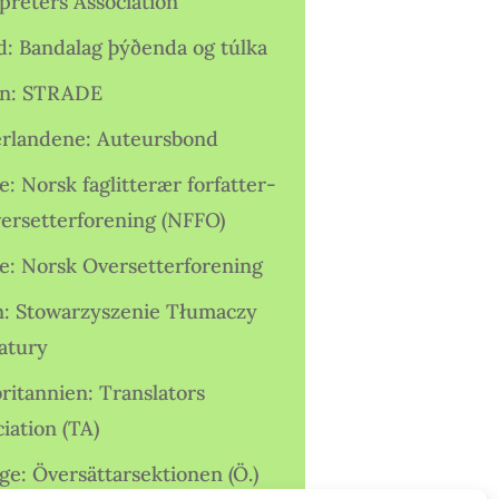
preters Association
nd: Bandalag þýðenda og túlka
ien: STRADE
rlandene: Auteursbond
: Norsk faglitterær forfatter-
versetterforening (NFFO)
e: Norsk Oversetterforening
n: Stowarzyszenie Tłumaczy
ratury
ritannien: Translators
iation (TA)
ge: Översättarsektionen (Ö.)