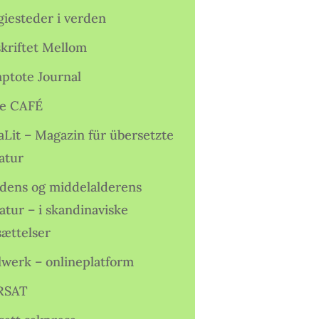
giesteder i verden
skriftet Mellom
ptote Journal
e CAFÉ
aLit – Magazin für übersetzte
atur
idens og middelalderens
ratur – i skandinaviske
sættelser
lwerk – onlineplatform
RSAT