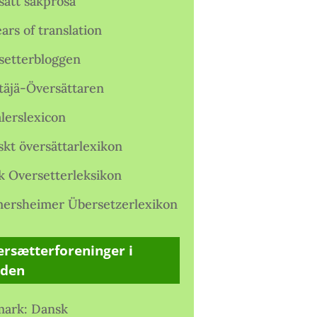
satt sakprosa
ars of translation
setterbloggen
täjä-Översättaren
lerslexicon
skt översättarlexikon
k Oversetterleksikon
ersheimer Übersetzerlexikon
rsætterforeninger i
rden
ark: Dansk