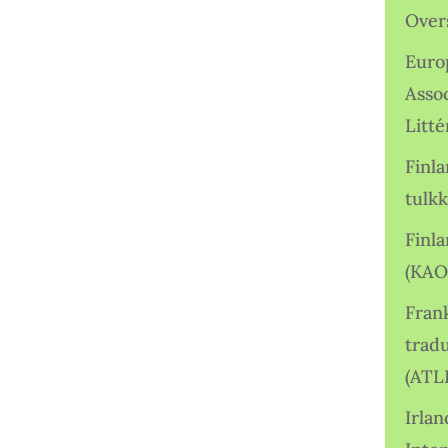
Over
Euro
Asso
Litté
Finl
tulkk
Finl
(KAO
Frank
tradu
(ATL
Irlan