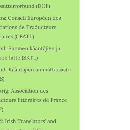
sætterforbund (DOF)
pa: Conseil Européen des
ciations de Traducteurs
raires (CEATL)
and: Suomen kääntäjien ja
ien liitto (SKTL)
and: Kääntäjien ammattiosasto
S)
rig: Association des
cteurs littéraires de France
F)
d: Irish Translators’ and