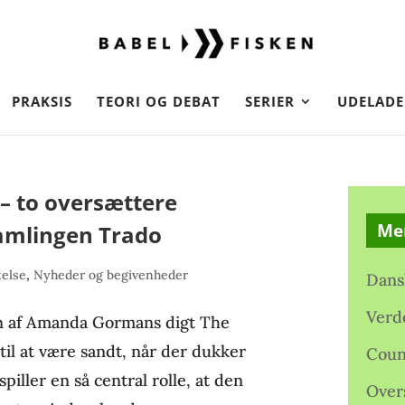
PRAKSIS
TEORI OG DEBAT
SERIER
UDELADE
e – to oversættere
Me
tsamlingen Trado
else
,
Nyheder og begivenheder
Dans
Verd
en af Amanda Gormans digt The
til at være sandt, når der dukker
Coun
piller en så central rolle, at den
Over