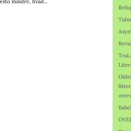
desto mindre, hvad...
Refu
Tids
Asym
Revu
TraL
Liter
Oldt
litte
over
Babe
OVE