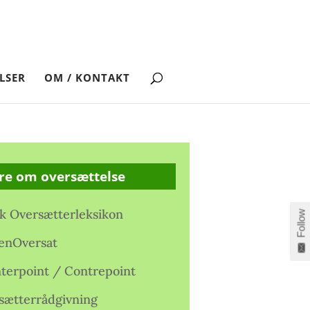
LSER
OM / KONTAKT
re om oversættelse
k Oversætterleksikon
Follow
enOversat
terpoint / Contrepoint
sætterrådgivning