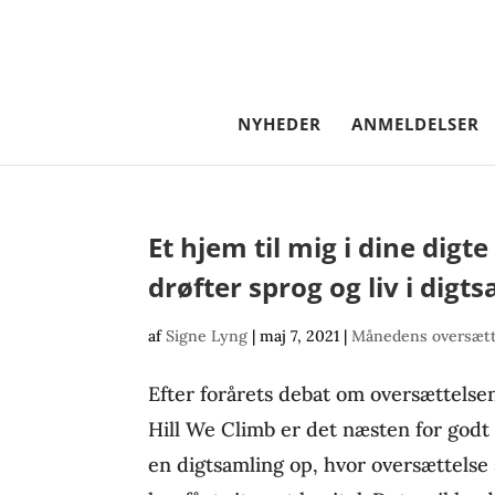
NYHEDER
ANMELDELSER
Et hjem til mig i dine digt
drøfter sprog og liv i dig
af
Signe Lyng
|
maj 7, 2021
|
Månedens oversætt
Efter forårets debat om oversættels
Hill We Climb er det næsten for godt 
en digtsamling op, hvor oversættelse s