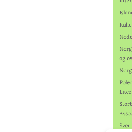
Inter
Isla
Ital
Nede
Norge
og o
Norg
Pole
Lite
Storb
Assoc
Sveri