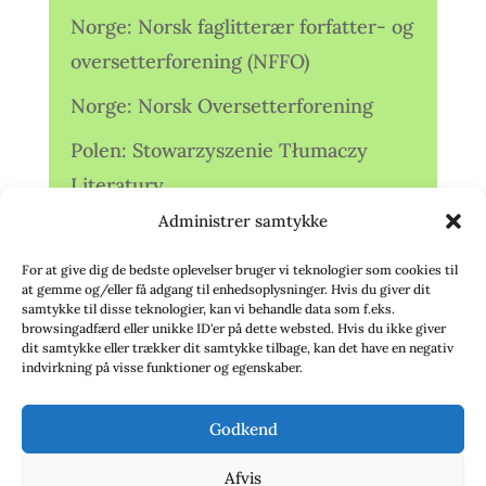
Norge: Norsk faglitterær forfatter- og
oversetterforening (NFFO)
Norge: Norsk Oversetterforening
Polen: Stowarzyszenie Tłumaczy
Literatury
Administrer samtykke
Storbritannien: Translators
Association (TA)
For at give dig de bedste oplevelser bruger vi teknologier som cookies til
at gemme og/eller få adgang til enhedsoplysninger. Hvis du giver dit
Sverige: Översättarsektionen (Ö.)
samtykke til disse teknologier, kan vi behandle data som f.eks.
browsingadfærd eller unikke ID'er på dette websted. Hvis du ikke giver
dit samtykke eller trækker dit samtykke tilbage, kan det have en negativ
Sverige: Översättarcentrum (ÖC)
indvirkning på visse funktioner og egenskaber.
Tyskland: Verbands
Godkend
deutschsprachiger Übersetzer (VdÜ)
Afvis