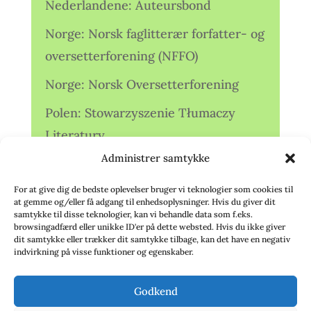
Nederlandene: Auteursbond
Norge: Norsk faglitterær forfatter- og
oversetterforening (NFFO)
Norge: Norsk Oversetterforening
Polen: Stowarzyszenie Tłumaczy
Literatury
Administrer samtykke
Storbritannien: Translators
Association (TA)
For at give dig de bedste oplevelser bruger vi teknologier som cookies til
at gemme og/eller få adgang til enhedsoplysninger. Hvis du giver dit
Sverige: Översättarsektionen (Ö.)
samtykke til disse teknologier, kan vi behandle data som f.eks.
browsingadfærd eller unikke ID'er på dette websted. Hvis du ikke giver
dit samtykke eller trækker dit samtykke tilbage, kan det have en negativ
Sverige: Översättarcentrum (ÖC)
indvirkning på visse funktioner og egenskaber.
Tyskland: Verbands
Godkend
deutschsprachiger Übersetzer (VdÜ)