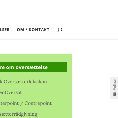
LSER
OM / KONTAKT
re om oversættelse
k Oversætterleksikon
Follow
enOversat
terpoint / Contrepoint
sætterrådgivning