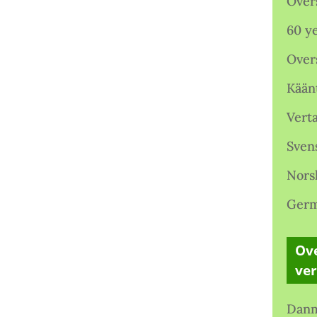
Over
60 ye
Over
Kään
Verta
Sven
Nors
Germ
Ove
ve
Danm