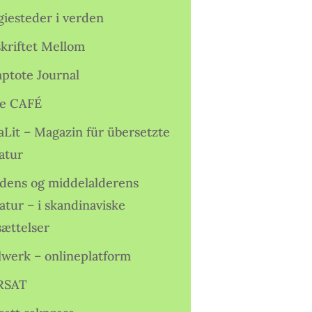
giesteder i verden
skriftet Mellom
ptote Journal
e CAFÉ
aLit – Magazin für übersetzte
atur
idens og middelalderens
ratur – i skandinaviske
sættelser
lwerk – onlineplatform
RSAT