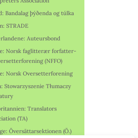
preters Association
nd: Bandalag þýðenda og túlka
ien: STRADE
rlandene: Auteursbond
: Norsk faglitterær forfatter-
versetterforening (NFFO)
e: Norsk Oversetterforening
n: Stowarzyszenie Tłumaczy
ratury
ritannien: Translators
iation (TA)
ge: Översättarsektionen (Ö.)