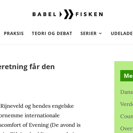
PRAKSIS
TEORI OG DEBAT
SERIER
UDELADE
retning får den
Me
Dans
Verd
 Rijneveld og hendes engelske
fornemme internationale
Coun
comfort of Evening (De avond is
Over