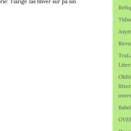
e: Tiårige Jas bliver sur på sin
Refu
Tids
Asym
Revu
TraL
Liter
Oldt
litte
over
Babe
OVE