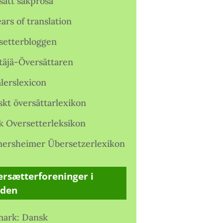
satt sakprosa
ars of translation
setterbloggen
täjä-Översättaren
lerslexicon
skt översättarlexikon
k Oversetterleksikon
ersheimer Übersetzerlexikon
rsætterforeninger i
rden
ark: Dansk