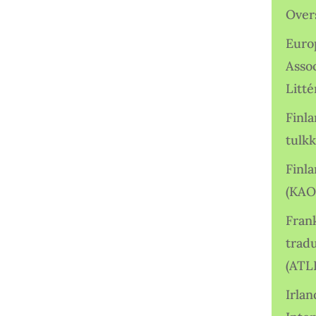
Over
Euro
Asso
Litté
Finl
tulkk
Finl
(KAO
Frank
tradu
(ATL
Irlan