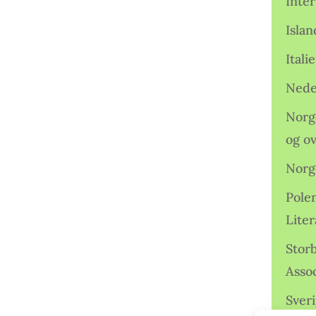
Inter
Isla
Ital
Nede
Norge
og o
Norg
Pole
Lite
Storb
Assoc
Sveri