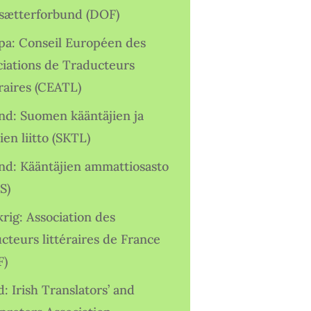
sætterforbund (DOF)
pa: Conseil Européen des
ciations de Traducteurs
raires (CEATL)
and: Suomen kääntäjien ja
ien liitto (SKTL)
and: Kääntäjien ammattiosasto
S)
rig: Association des
cteurs littéraires de France
F)
d: Irish Translators’ and