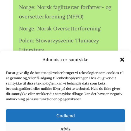
Norge: Norsk faglitterær forfatter- og
oversetterforening (NFFO)
Norge: Norsk Oversetterforening
Polen: Stowarzyszenie Tłumaczy
Literatury
Administrer samtykke
Storbritannien: Translators
Association (TA)
For at give dig de bedste oplevelser bruger vi teknologier som cookies til
at gemme og/eller få adgang til enhedsoplysninger. Hvis du giver dit
Sverige: Översättarsektionen (Ö.)
samtykke til disse teknologier, kan vi behandle data som f.eks.
browsingadfærd eller unikke ID'er på dette websted. Hvis du ikke giver
dit samtykke eller trækker dit samtykke tilbage, kan det have en negativ
Sverige: Översättarcentrum (ÖC)
indvirkning på visse funktioner og egenskaber.
Tyskland: Verbands
Godkend
deutschsprachiger Übersetzer (VdÜ)
Afvis