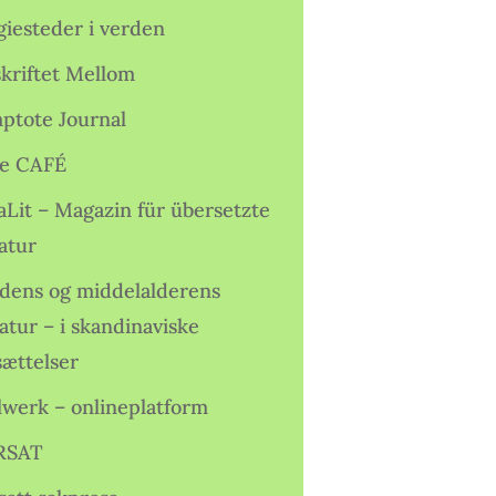
giesteder i verden
skriftet Mellom
ptote Journal
e CAFÉ
aLit – Magazin für übersetzte
atur
idens og middelalderens
ratur – i skandinaviske
sættelser
lwerk – onlineplatform
RSAT