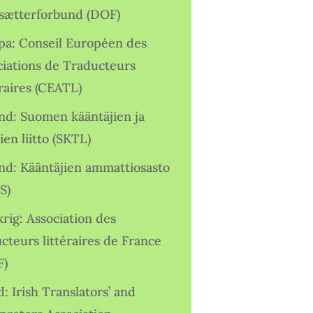
sætterforbund (DOF)
pa: Conseil Européen des
ciations de Traducteurs
raires (CEATL)
and: Suomen kääntäjien ja
ien liitto (SKTL)
and: Kääntäjien ammattiosasto
S)
rig: Association des
cteurs littéraires de France
F)
d: Irish Translators’ and