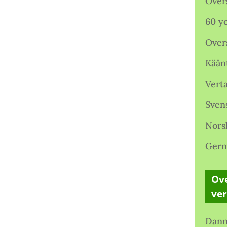
Over
60 ye
Over
Kään
Verta
Sven
Nors
Germ
Ove
ve
Danm