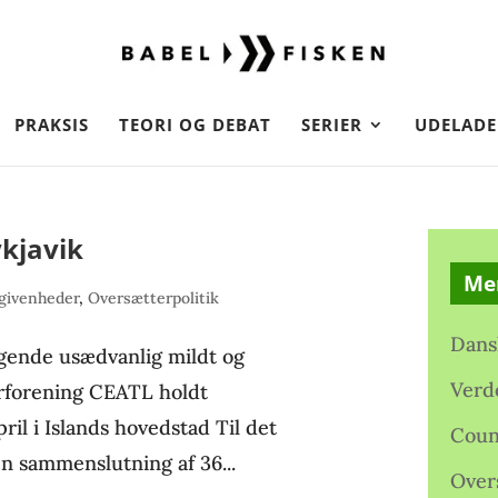
PRAKSIS
TEORI OG DEBAT
SERIER
UDELADE
kjavik
Me
givenheder
,
Oversætterpolitik
Dans
sigende usædvanlig mildt og
Verd
erforening CEATL holdt
april i Islands hovedstad Til det
Coun
en sammenslutning af 36...
Over