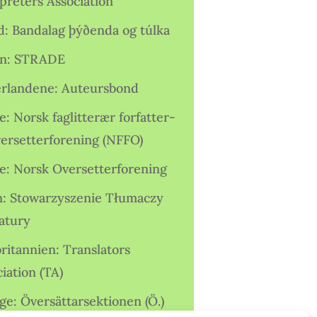
preters Association
nd: Bandalag þýðenda og túlka
ien: STRADE
rlandene: Auteursbond
: Norsk faglitterær forfatter-
versetterforening (NFFO)
e: Norsk Oversetterforening
n: Stowarzyszenie Tłumaczy
ratury
ritannien: Translators
iation (TA)
ge: Översättarsektionen (Ö.)