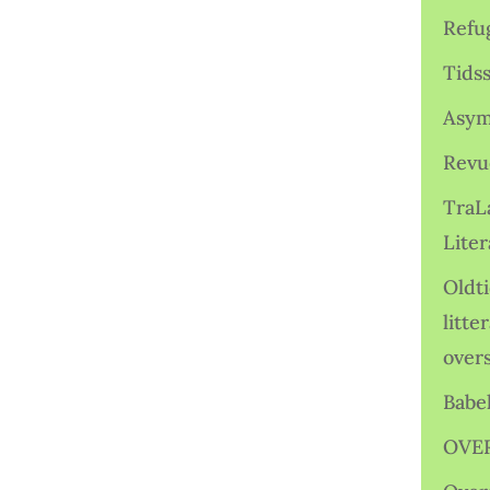
Refu
Tids
Asym
Revu
TraL
Liter
Oldt
litte
over
Babe
OVE