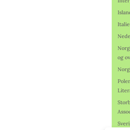
Inter
Isla
Ital
Nede
Norge
og o
Norg
Pole
Lite
Storb
Assoc
Sveri