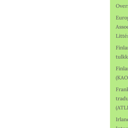
Over
Euro
Asso
Litté
Finl
tulkk
Finl
(KAO
Frank
tradu
(ATL
Irlan