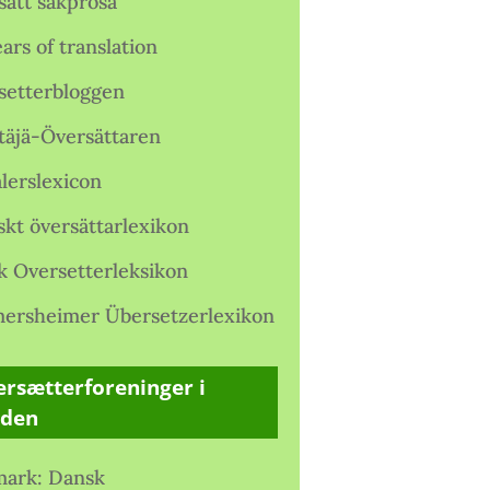
satt sakprosa
ars of translation
setterbloggen
täjä-Översättaren
lerslexicon
skt översättarlexikon
k Oversetterleksikon
ersheimer Übersetzerlexikon
rsætterforeninger i
rden
ark: Dansk