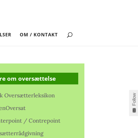
LSER
OM / KONTAKT
re om oversættelse
k Oversætterleksikon
Follow
enOversat
terpoint / Contrepoint
sætterrådgivning