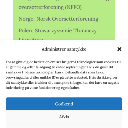
oversetterforening (NFFO)
Norge: Norsk Oversetterforening
Polen: Stowarzyszenie Tłumaczy
Literatury
Administrer samtykke
Storbritannien: Translators
Association (TA)
For at give dig de bedste oplevelser bruger vi teknologier som cookies til
at gemme og/eller få adgang til enhedsoplysninger. Hvis du giver dit
Sverige: Översättarsektionen (Ö.)
samtykke til disse teknologier, kan vi behandle data som f.eks.
browsingadfærd eller unikke ID'er på dette websted. Hvis du ikke giver
dit samtykke eller trækker dit samtykke tilbage, kan det have en negativ
Sverige: Översättarcentrum (ÖC)
indvirkning på visse funktioner og egenskaber.
Tyskland: Verbands
Godkend
deutschsprachiger Übersetzer (VdÜ)
Afvis