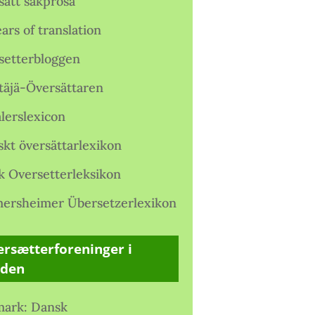
satt sakprosa
ars of translation
setterbloggen
täjä-Översättaren
lerslexicon
skt översättarlexikon
k Oversetterleksikon
ersheimer Übersetzerlexikon
rsætterforeninger i
rden
ark: Dansk