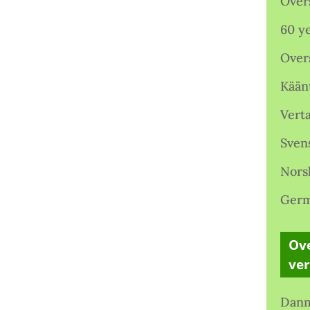
Over
60 ye
Over
Kään
Verta
Sven
Nors
Germ
Ove
ve
Danm