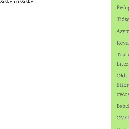
iske russiske...
Refu
Tids
Asym
Revu
TraL
Liter
Oldt
litte
over
Babe
OVE