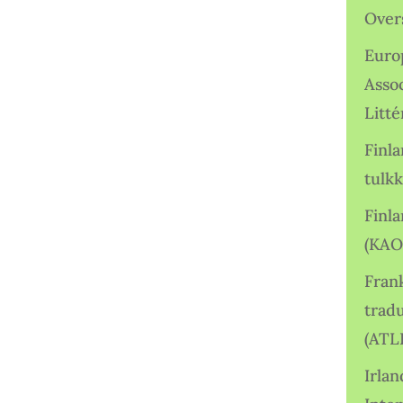
Over
Euro
Asso
Litté
Finl
tulkk
Finl
(KAO
Frank
tradu
(ATL
Irlan