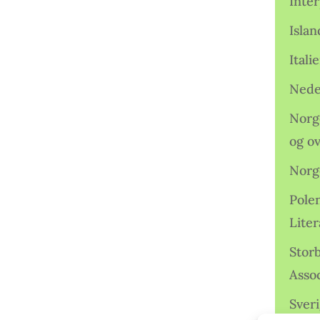
Inter
Isla
Ital
Nede
Norge
og o
Norg
Pole
Lite
Storb
Assoc
Sveri