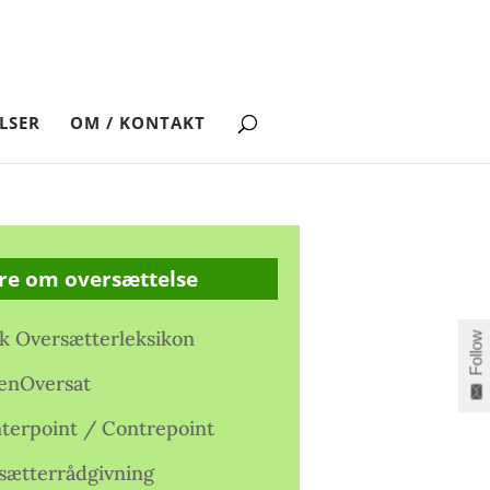
LSER
OM / KONTAKT
re om oversættelse
k Oversætterleksikon
Follow
enOversat
terpoint / Contrepoint
sætterrådgivning