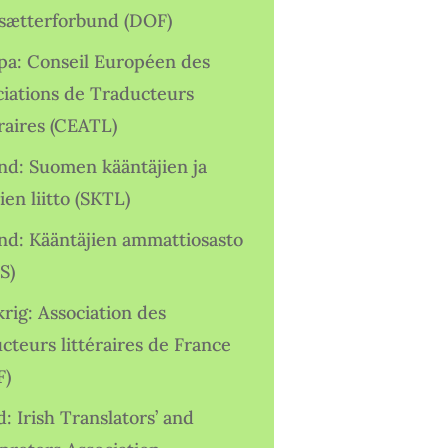
sætterforbund (DOF)
pa: Conseil Européen des
ciations de Traducteurs
raires (CEATL)
and: Suomen kääntäjien ja
ien liitto (SKTL)
and: Kääntäjien ammattiosasto
S)
rig: Association des
cteurs littéraires de France
F)
d: Irish Translators’ and