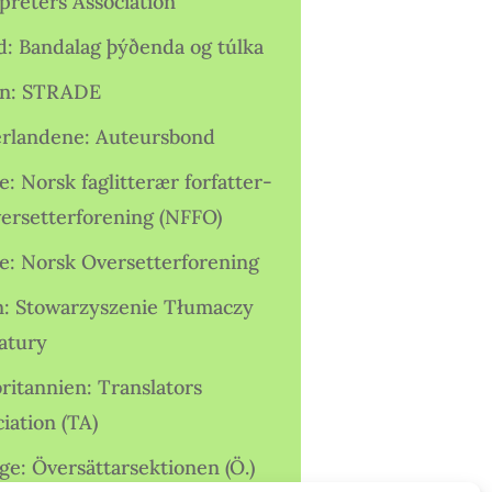
preters Association
nd: Bandalag þýðenda og túlka
ien: STRADE
rlandene: Auteursbond
: Norsk faglitterær forfatter-
versetterforening (NFFO)
e: Norsk Oversetterforening
n: Stowarzyszenie Tłumaczy
ratury
ritannien: Translators
iation (TA)
ge: Översättarsektionen (Ö.)