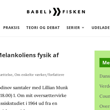
PRAKSIS
TEORI OG DEBAT
SERIER
UDELADE
elankoliens fysik af
Me
ættelse
,
Om enkelte værker/forfattere
Dans
Verd
odinov samtaler med Lillian Munk
. 18.00) 1. Om mit oversættervirke
Coun
ssiskstudiet i 1964 ud fra en
Over