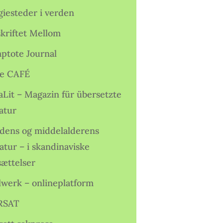
giesteder i verden
skriftet Mellom
ptote Journal
e CAFÉ
aLit – Magazin für übersetzte
atur
idens og middelalderens
ratur – i skandinaviske
sættelser
lwerk – onlineplatform
RSAT