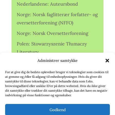
Nederlandene: Auteursbond
Norge: Norsk faglitterær forfatter- og
oversetterforening (NFFO)
Norge: Norsk Oversetterforening
Polen: Stowarzyszenie Tłumaczy
Literatury
Administrer samtykke
Storbritannien: Translators
Association (TA)
For at give dig de bedste oplevelser bruger vi teknologier som cookies til
at gemme og/eller få adgang til enhedsoplysninger. Hvis du giver dit
Sverige: Översättarsektionen (Ö.)
samtykke til disse teknologier, kan vi behandle data som f.eks.
browsingadfærd eller unikke ID'er på dette websted. Hvis du ikke giver
dit samtykke eller trækker dit samtykke tilbage, kan det have en negativ
Sverige: Översättarcentrum (ÖC)
indvirkning på visse funktioner og egenskaber.
Tyskland: Verbands
Godkend
deutschsprachiger Übersetzer (VdÜ)