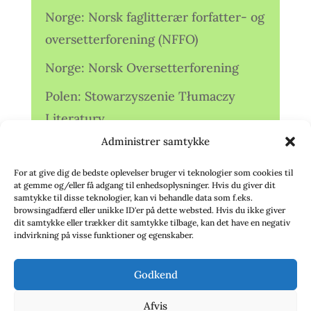
Norge: Norsk faglitterær forfatter- og
oversetterforening (NFFO)
Norge: Norsk Oversetterforening
Polen: Stowarzyszenie Tłumaczy
Literatury
Administrer samtykke
Storbritannien: Translators
Association (TA)
For at give dig de bedste oplevelser bruger vi teknologier som cookies til
at gemme og/eller få adgang til enhedsoplysninger. Hvis du giver dit
Sverige: Översättarsektionen (Ö.)
samtykke til disse teknologier, kan vi behandle data som f.eks.
browsingadfærd eller unikke ID'er på dette websted. Hvis du ikke giver
dit samtykke eller trækker dit samtykke tilbage, kan det have en negativ
Sverige: Översättarcentrum (ÖC)
indvirkning på visse funktioner og egenskaber.
Tyskland: Verbands
Godkend
deutschsprachiger Übersetzer (VdÜ)
Afvis