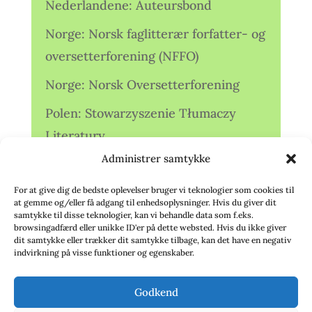
Nederlandene: Auteursbond
Norge: Norsk faglitterær forfatter- og
oversetterforening (NFFO)
Norge: Norsk Oversetterforening
Polen: Stowarzyszenie Tłumaczy
Literatury
Administrer samtykke
Storbritannien: Translators
Association (TA)
For at give dig de bedste oplevelser bruger vi teknologier som cookies til
at gemme og/eller få adgang til enhedsoplysninger. Hvis du giver dit
Sverige: Översättarsektionen (Ö.)
samtykke til disse teknologier, kan vi behandle data som f.eks.
browsingadfærd eller unikke ID'er på dette websted. Hvis du ikke giver
dit samtykke eller trækker dit samtykke tilbage, kan det have en negativ
Sverige: Översättarcentrum (ÖC)
indvirkning på visse funktioner og egenskaber.
Tyskland: Verbands
Godkend
deutschsprachiger Übersetzer (VdÜ)