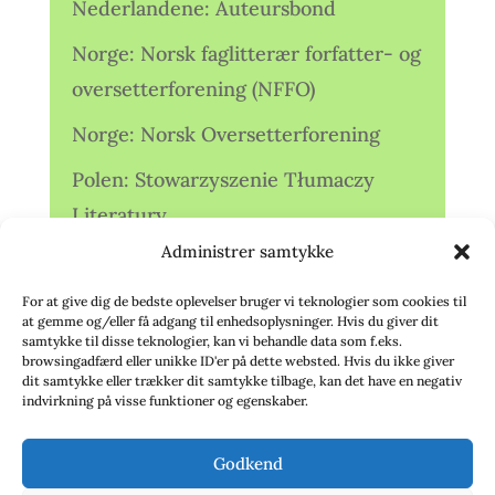
Nederlandene: Auteursbond
Norge: Norsk faglitterær forfatter- og
oversetterforening (NFFO)
Norge: Norsk Oversetterforening
Polen: Stowarzyszenie Tłumaczy
Literatury
Administrer samtykke
Storbritannien: Translators
Association (TA)
For at give dig de bedste oplevelser bruger vi teknologier som cookies til
at gemme og/eller få adgang til enhedsoplysninger. Hvis du giver dit
Sverige: Översättarsektionen (Ö.)
samtykke til disse teknologier, kan vi behandle data som f.eks.
browsingadfærd eller unikke ID'er på dette websted. Hvis du ikke giver
dit samtykke eller trækker dit samtykke tilbage, kan det have en negativ
Sverige: Översättarcentrum (ÖC)
indvirkning på visse funktioner og egenskaber.
Tyskland: Verbands
Godkend
deutschsprachiger Übersetzer (VdÜ)