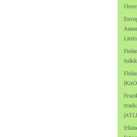
Over
Euro
Asso
Litté
Finl
tulkk
Finl
(KAO
Frank
tradu
(ATL
Irlan