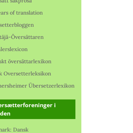
satt sakprosa
ars of translation
setterbloggen
täjä-Översättaren
lerslexicon
skt översättarlexikon
k Oversetterleksikon
ersheimer Übersetzerlexikon
rsætterforeninger i
rden
ark: Dansk