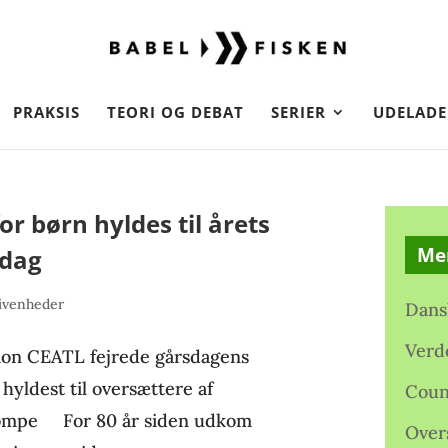
PRAKSIS
TEORI OG DEBAT
SERIER
UDELADE
or børn hyldes til årets
Me
rdag
ivenheder
Dans
Verd
ion CEATL fejrede gårsdagens
hyldest til oversættere af
Coun
strømpe For 80 år siden udkom
Over