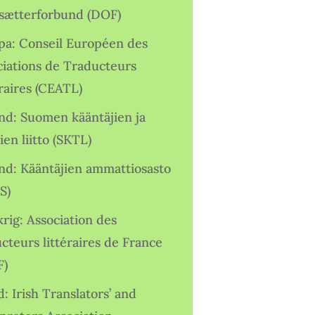
sætterforbund (DOF)
pa: Conseil Européen des
ciations de Traducteurs
raires (CEATL)
and: Suomen kääntäjien ja
ien liitto (SKTL)
and: Kääntäjien ammattiosasto
S)
rig: Association des
cteurs littéraires de France
F)
d: Irish Translators’ and