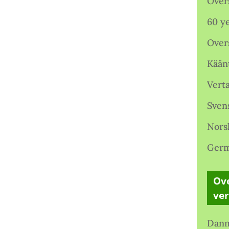
Over
60 ye
Over
Kään
Verta
Sven
Nors
Germ
Ove
ve
Danm