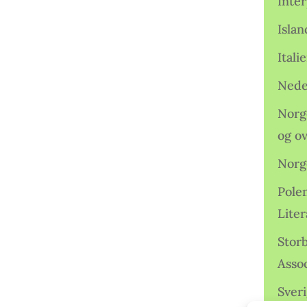
Inter
Isla
Ital
Nede
Norge
og o
Norg
Pole
Lite
Storb
Assoc
Sveri