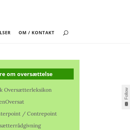
LSER
OM / KONTAKT
re om oversættelse
k Oversætterleksikon
Follow
enOversat
terpoint / Contrepoint
sætterrådgivning