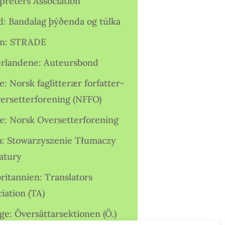
preters Association
nd: Bandalag þýðenda og túlka
ien: STRADE
rlandene: Auteursbond
: Norsk faglitterær forfatter-
versetterforening (NFFO)
e: Norsk Oversetterforening
n: Stowarzyszenie Tłumaczy
ratury
ritannien: Translators
iation (TA)
ge: Översättarsektionen (Ö.)