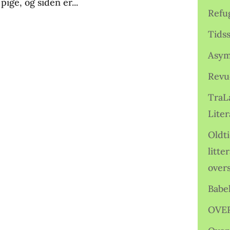
ige, og siden er...
Refu
Tids
Asym
Revu
TraL
Liter
Oldt
litte
over
Babe
OVE