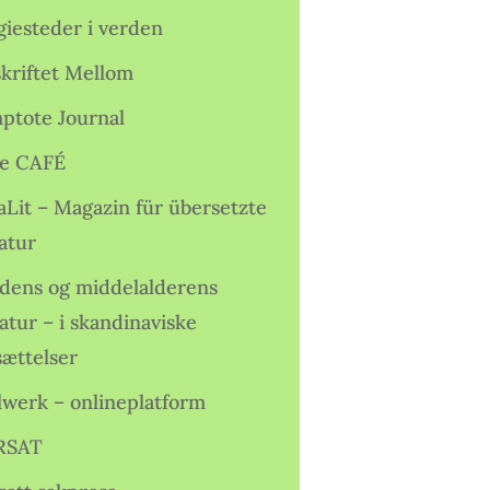
giesteder i verden
skriftet Mellom
ptote Journal
e CAFÉ
aLit – Magazin für übersetzte
atur
idens og middelalderens
ratur – i skandinaviske
sættelser
lwerk – onlineplatform
RSAT